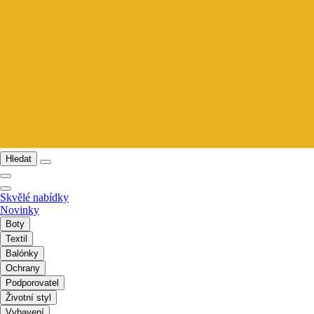
Hledat
Skvělé nabídky
Novinky
Boty
Textil
Balónky
Ochrany
Podporovatel
Životní styl
Vybavení