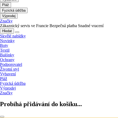
Pláž
Fyzická údržba
Výprodej
Značky
Zákaznický servis ve Francie
Bezpečná platba
Snadné vracení
Hledat
Skvělé nabídky
Novinky
Boty
Textil
Balónky
Ochrany
Podporovatel
Životní styl
Vybavení
Pláž
Fyzická údržba
Výprodej
Značky
Probíhá přidávání do košíku...