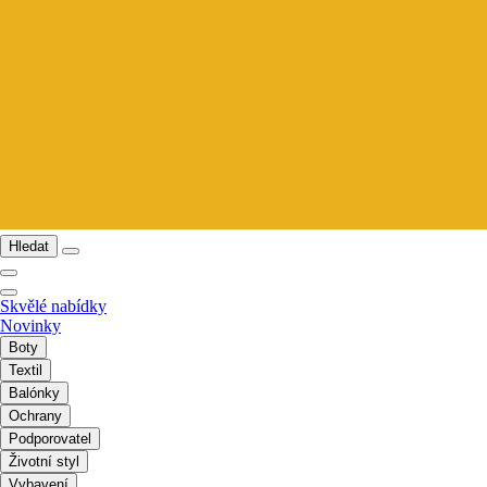
Hledat
Skvělé nabídky
Novinky
Boty
Textil
Balónky
Ochrany
Podporovatel
Životní styl
Vybavení