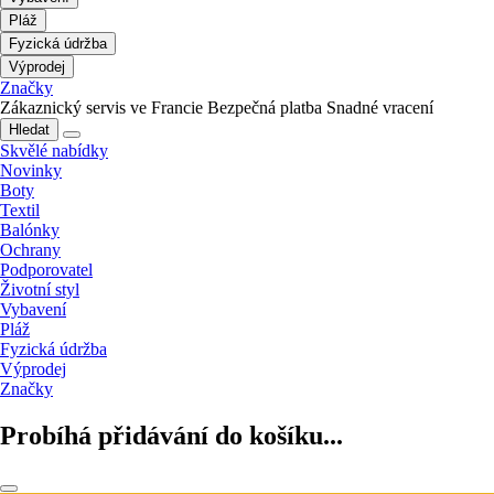
Pláž
Fyzická údržba
Výprodej
Značky
Zákaznický servis ve Francie
Bezpečná platba
Snadné vracení
Hledat
Skvělé nabídky
Novinky
Boty
Textil
Balónky
Ochrany
Podporovatel
Životní styl
Vybavení
Pláž
Fyzická údržba
Výprodej
Značky
Probíhá přidávání do košíku...