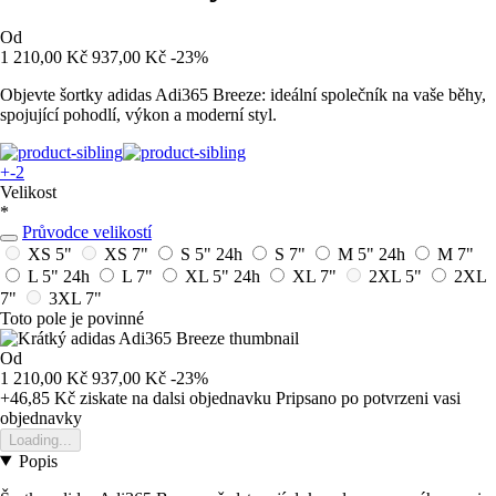
Od
1 210,00 Kč
937,00 Kč
-23%
Objevte šortky adidas Adi365 Breeze: ideální společník na vaše běhy,
spojující pohodlí, výkon a moderní styl.
+-2
Velikost
*
Průvodce velikostí
XS 5"
XS 7"
S 5"
24h
S 7"
M 5"
24h
M 7"
L 5"
24h
L 7"
XL 5"
24h
XL 7"
2XL 5"
2XL
7"
3XL 7"
Toto pole je povinné
Od
1 210,00 Kč
937,00 Kč
-23%
+46,85 Kč
ziskate na dalsi objednavku
Pripsano po potvrzeni vasi
objednavky
Loading...
Popis