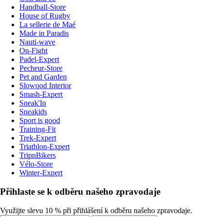
Handball-Store
House of Rugby
La sellerie de Maé
Made in Paradis
Nauti-wave
On-Fight
Padel-Expert
Pecheur-Store
Pet and Garden
Slowood Interior
Smash-Expert
Sneak'In
Sneakids
Sport is good
Training-Fit
Trek-Expert
Triathlon-Expert
TripnBikers
Vélo-Store
Winter-Expert
Přihlaste se k odběru našeho zpravodaje
Využijte slevu 10 % při přihlášení k odběru našeho zpravodaje.