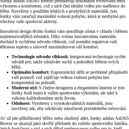
Šortky adidas Adi365 Breeze představují dokonalou rovnováhu mezi
výkonem a komfortem, což z nich činí ideální volbu pro nadšence do
běhu. Navrženy s použitím lehkých a prodyšných materiálů, tyto
šortky vám zaručují maximální volnost pohybu, která je nezbytná pro
všechny vaše sportovní aktivity.
Inovativní design těchto šortků vám umožňuje zůstat v chladu i během
nejintenzivnějších tréninků. Díky svému inovativnímu materiálu
dochází k rychlému odvodu vlhkosti, což pomáhá regulovat vaši
tělesnou teplotu a zároveň maximalizovat váš komfort.
Technologie odvodu vlhkosti:
Integrovaná technologie rychle
odvádí pot, takže zůstáváte suchý a pohodlný během svých
běhů.
Optimální komfort:
Ergonomický střih se perfektně přizpůsobí
vaší postavě, což zajišťuje velkou volnost pohybu bez
kompromisů na pohodlí.
Moderní styl:
S čistým designem a elegantními liniemi se tyto
šortky hodí nejen k vašim sportovním výkonům, ale také k
vašemu každodennímu stylu života.
Odolnost:
Vyrobeny z vysokokvalitních materiálů, jsou
navrženy tak, aby odolávaly náročnosti pravidelného trénování.
Ať už jste příležitostný běžec nebo zkušený atlet, šortky adidas Adi365
Breeze se ukazují jako skvělý přírůstek do vašeho sportovního šatníku.
Jejich funkčnost a styl z nich dělají preferovanou volbu pro ty, kteří