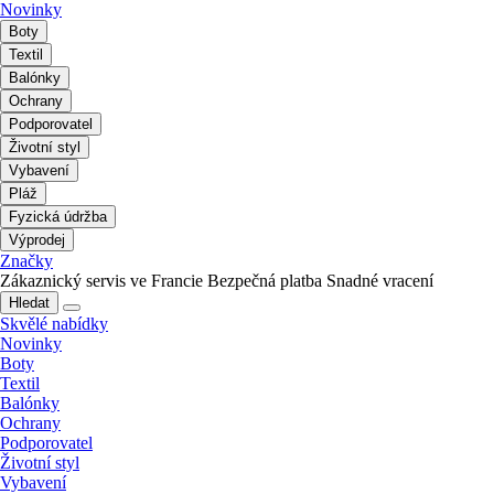
Novinky
Boty
Textil
Balónky
Ochrany
Podporovatel
Životní styl
Vybavení
Pláž
Fyzická údržba
Výprodej
Značky
Zákaznický servis ve Francie
Bezpečná platba
Snadné vracení
Hledat
Skvělé nabídky
Novinky
Boty
Textil
Balónky
Ochrany
Podporovatel
Životní styl
Vybavení