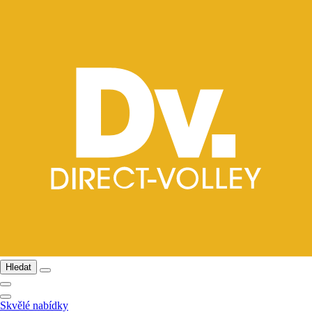
Hledat
Skvělé nabídky