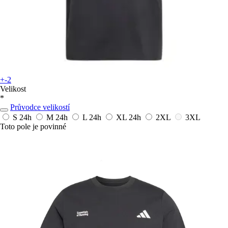
+-2
Velikost
*
Průvodce velikostí
S
24h
M
24h
L
24h
XL
24h
2XL
3XL
Toto pole je povinné