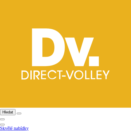
Hledat
Skvělé nabídky