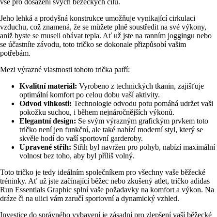
vše pro dosažení svých běžeckých cílů.
Jeho lehká a prodyšná konstrukce umožňuje vynikající cirkulaci
vzduchu, což znamená, že se můžete plně soustředit na své výkony,
aniž byste se museli obávat tepla. Ať už jste na ranním joggingu nebo
se účastníte závodu, toto tričko se dokonale přizpůsobí vašim
potřebám.
Mezi výrazné vlastnosti tohoto trička patří:
Kvalitní materiál:
Vyrobeno z technických tkanin, zajišťuje
optimální komfort po celou dobu vaší aktivity.
Odvod vlhkosti:
Technologie odvodu potu pomáhá udržet vaši
pokožku suchou, i během nejnáročnějších výkonů.
Elegantní design:
Se svým výrazným grafickým prvkem toto
tričko není jen funkční, ale také nabízí moderní styl, který se
skvěle hodí do vaší sportovní garderoby.
Upravené střih:
Střih byl navržen pro pohyb, nabízí maximální
volnost bez toho, aby byl příliš volný.
Toto tričko je tedy ideálním společníkem pro všechny vaše běžecké
tréninky. Ať už jste začínající běžec nebo zkušený atlet, tričko adidas
Run Essentials Graphic splní vaše požadavky na komfort a výkon. Na
dráze či na ulici vám zaručí sportovní a dynamický vzhled.
Investice do správného vybavení je zásadní pro zlepšení vaší běžecké