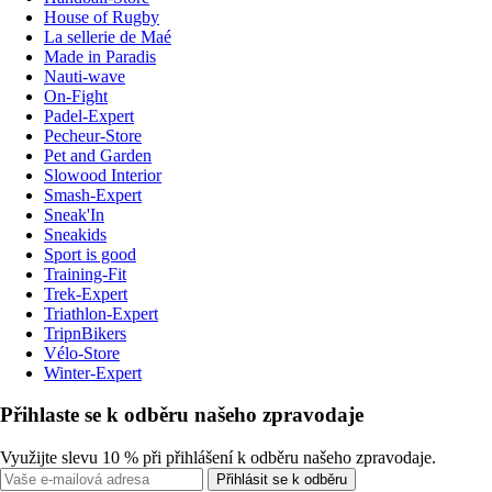
House of Rugby
La sellerie de Maé
Made in Paradis
Nauti-wave
On-Fight
Padel-Expert
Pecheur-Store
Pet and Garden
Slowood Interior
Smash-Expert
Sneak'In
Sneakids
Sport is good
Training-Fit
Trek-Expert
Triathlon-Expert
TripnBikers
Vélo-Store
Winter-Expert
Přihlaste se k odběru našeho zpravodaje
Využijte slevu 10 % při přihlášení k odběru našeho zpravodaje.
Přihlásit se k odběru