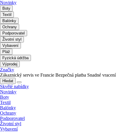
Novinky
Boty
Textil
Balónky
Ochrany
Podporovatel
Životní styl
Vybavení
Pláž
Fyzická údržba
Výprodej
Značky
Zákaznický servis ve Francie
Bezpečná platba
Snadné vracení
Hledat
Skvělé nabídky
Novinky
Boty
Textil
Balónky
Ochrany
Podporovatel
Životní styl
Vybavení