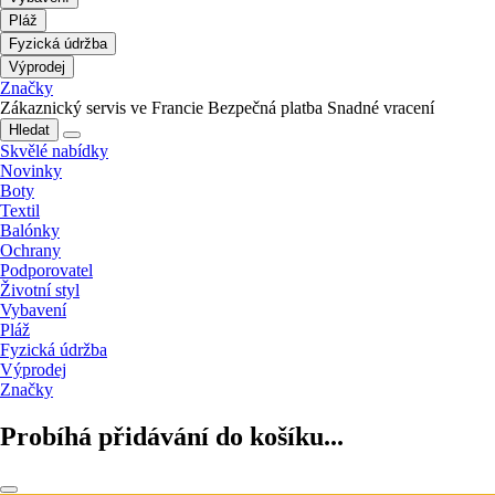
Pláž
Fyzická údržba
Výprodej
Značky
Zákaznický servis ve Francie
Bezpečná platba
Snadné vracení
Hledat
Skvělé nabídky
Novinky
Boty
Textil
Balónky
Ochrany
Podporovatel
Životní styl
Vybavení
Pláž
Fyzická údržba
Výprodej
Značky
Probíhá přidávání do košíku...