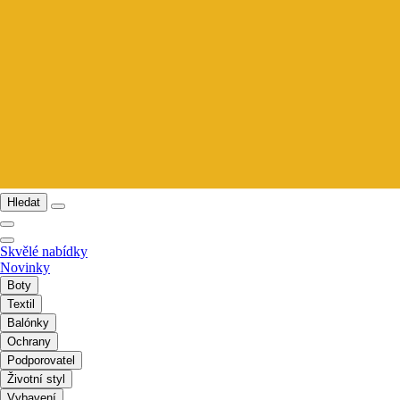
Hledat
Skvělé nabídky
Novinky
Boty
Textil
Balónky
Ochrany
Podporovatel
Životní styl
Vybavení