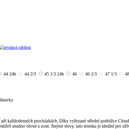
44
24h
44 2/3
45 1/3
24h
46
46 2/3
47 1/3
4
ednavky
 při každodenních procházkách. Díky vyřezané střední podrážce Cloudf
můžeš snadno obout a zout. Jinými slovy, tato teniska je ideální pro u