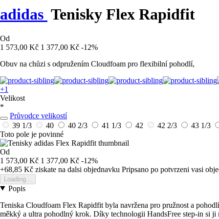
adidas
Tenisky Flex Rapidfit
Od
1 573,00 Kč
1 377,00 Kč
-12%
Obuv na chůzi s odpružením Cloudfoam pro flexibilní pohodlí,
+1
Velikost
*
Průvodce velikostí
39 1/3
40
40 2/3
41 1/3
42
42 2/3
43 1/3
Toto pole je povinné
Od
1 573,00 Kč
1 377,00 Kč
-12%
+68,85 Kč
ziskate na dalsi objednavku
Pripsano po potvrzeni vasi obj
Loading...
Popis
Teniska Cloudfoam Flex Rapidfit byla navržena pro pružnost a pohodlí
měkký a ultra pohodlný krok. Díky technologii HandsFree step-in si ji 