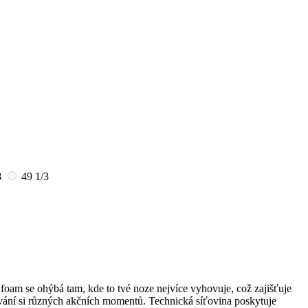
8
49 1/3
oam se ohýbá tam, kde to tvé noze nejvíce vyhovuje, což zajišťuje
žívání si různých akčních momentů. Technická síťovina poskytuje