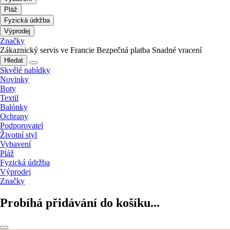
Pláž
Fyzická údržba
Výprodej
Značky
Zákaznický servis ve Francie
Bezpečná platba
Snadné vracení
Hledat
Skvělé nabídky
Novinky
Boty
Textil
Balónky
Ochrany
Podporovatel
Životní styl
Vybavení
Pláž
Fyzická údržba
Výprodej
Značky
Probíhá přidávání do košíku...