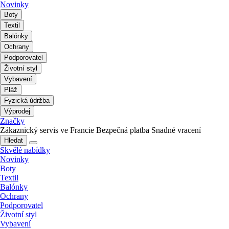
Novinky
Boty
Textil
Balónky
Ochrany
Podporovatel
Životní styl
Vybavení
Pláž
Fyzická údržba
Výprodej
Značky
Zákaznický servis ve Francie
Bezpečná platba
Snadné vracení
Hledat
Skvělé nabídky
Novinky
Boty
Textil
Balónky
Ochrany
Podporovatel
Životní styl
Vybavení