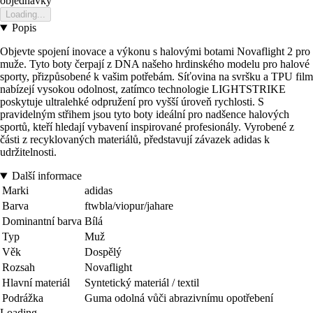
objednavky
Loading...
Popis
Objevte spojení inovace a výkonu s halovými botami Novaflight 2 pro
muže. Tyto boty čerpají z DNA našeho hrdinského modelu pro halové
sporty, přizpůsobené k vašim potřebám. Síťovina na svršku a TPU film
nabízejí vysokou odolnost, zatímco technologie LIGHTSTRIKE
poskytuje ultralehké odpružení pro vyšší úroveň rychlosti. S
pravidelným střihem jsou tyto boty ideální pro nadšence halových
sportů, kteří hledají vybavení inspirované profesionály. Vyrobené z
části z recyklovaných materiálů, představují závazek adidas k
udržitelnosti.
Další informace
Marki
adidas
Barva
ftwbla/viopur/jahare
Dominantní barva
Bílá
Typ
Muž
Věk
Dospělý
Rozsah
Novaflight
Hlavní materiál
Syntetický materiál / textil
Podrážka
Guma odolná vůči abrazivnímu opotřebení
Loading...