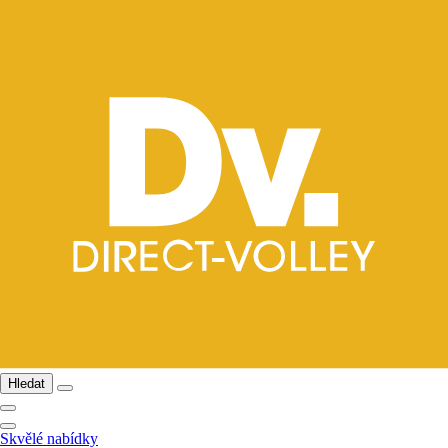
Hledat
Skvělé nabídky