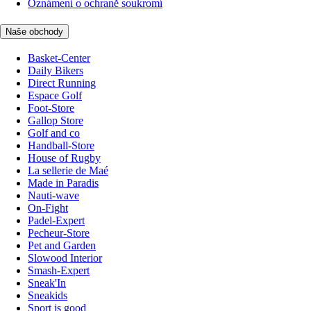
Oznámení o ochraně soukromí
Naše obchody
Basket-Center
Daily Bikers
Direct Running
Espace Golf
Foot-Store
Gallop Store
Golf and co
Handball-Store
House of Rugby
La sellerie de Maé
Made in Paradis
Nauti-wave
On-Fight
Padel-Expert
Pecheur-Store
Pet and Garden
Slowood Interior
Smash-Expert
Sneak'In
Sneakids
Sport is good