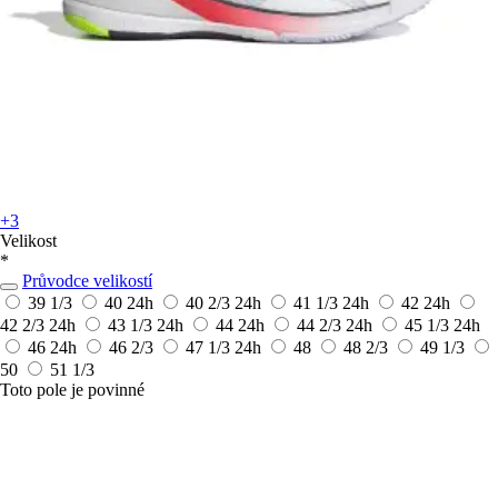
+3
Velikost
*
Průvodce velikostí
39 1/3
40
24h
40 2/3
24h
41 1/3
24h
42
24h
42 2/3
24h
43 1/3
24h
44
24h
44 2/3
24h
45 1/3
24h
46
24h
46 2/3
47 1/3
24h
48
48 2/3
49 1/3
50
51 1/3
Toto pole je povinné