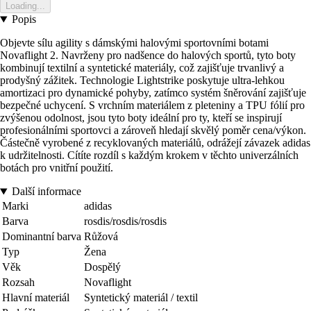
Loading...
Popis
Objevte sílu agility s dámskými halovými sportovními botami
Novaflight 2. Navrženy pro nadšence do halových sportů, tyto boty
kombinují textilní a syntetické materiály, což zajišťuje trvanlivý a
prodyšný zážitek. Technologie Lightstrike poskytuje ultra-lehkou
amortizaci pro dynamické pohyby, zatímco systém šněrování zajišťuje
bezpečné uchycení. S vrchním materiálem z pleteniny a TPU fólií pro
zvýšenou odolnost, jsou tyto boty ideální pro ty, kteří se inspirují
profesionálními sportovci a zároveň hledají skvělý poměr cena/výkon.
Částečně vyrobené z recyklovaných materiálů, odrážejí závazek adidas
k udržitelnosti. Cítíte rozdíl s každým krokem v těchto univerzálních
botách pro vnitřní použití.
Další informace
Marki
adidas
Barva
rosdis/rosdis/rosdis
Dominantní barva
Růžová
Typ
Žena
Věk
Dospělý
Rozsah
Novaflight
Hlavní materiál
Syntetický materiál / textil