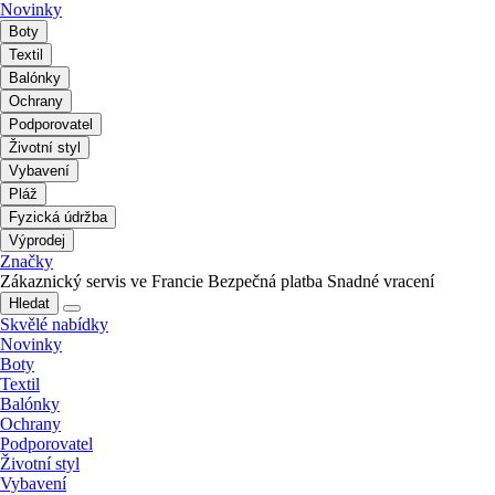
Novinky
Boty
Textil
Balónky
Ochrany
Podporovatel
Životní styl
Vybavení
Pláž
Fyzická údržba
Výprodej
Značky
Zákaznický servis ve Francie
Bezpečná platba
Snadné vracení
Hledat
Skvělé nabídky
Novinky
Boty
Textil
Balónky
Ochrany
Podporovatel
Životní styl
Vybavení