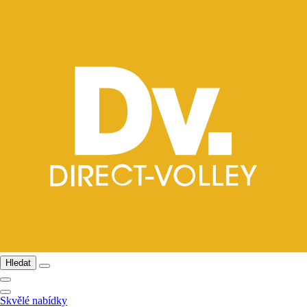
Hledat
Skvělé nabídky