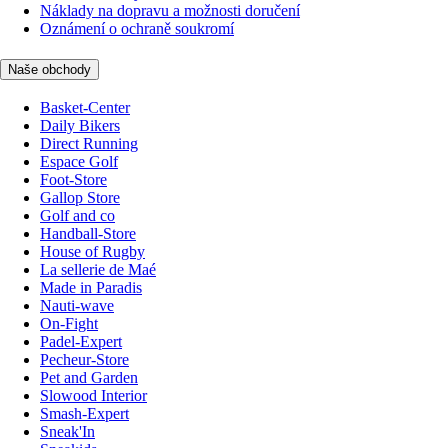
Náklady na dopravu a možnosti doručení
Oznámení o ochraně soukromí
Naše obchody
Basket-Center
Daily Bikers
Direct Running
Espace Golf
Foot-Store
Gallop Store
Golf and co
Handball-Store
House of Rugby
La sellerie de Maé
Made in Paradis
Nauti-wave
On-Fight
Padel-Expert
Pecheur-Store
Pet and Garden
Slowood Interior
Smash-Expert
Sneak'In