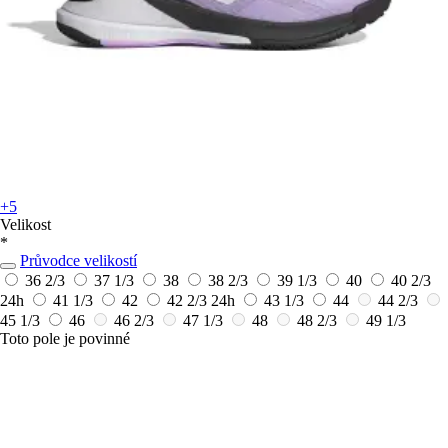
+5
Velikost
*
Průvodce velikostí
36 2/3
37 1/3
38
38 2/3
39 1/3
40
40 2/3
24h
41 1/3
42
42 2/3
24h
43 1/3
44
44 2/3
45 1/3
46
46 2/3
47 1/3
48
48 2/3
49 1/3
Toto pole je povinné