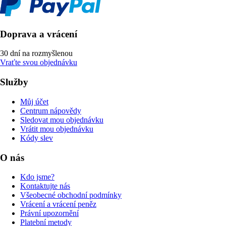
Doprava a vrácení
30 dní na rozmyšlenou
Vraťte svou objednávku
Služby
Můj účet
Centrum nápovědy
Sledovat mou objednávku
Vrátit mou objednávku
Kódy slev
O nás
Kdo jsme?
Kontaktujte nás
Všeobecné obchodní podmínky
Vrácení a vrácení peněz
Právní upozornění
Platební metody