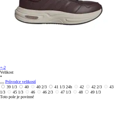
+-2
Velikost
*
Průvodce velikostí
39 1/3
40
40 2/3
41 1/3
24h
42
42 2/3
43
1/3
45 1/3
46
46 2/3
47 1/3
48
49 1/3
Toto pole je povinné