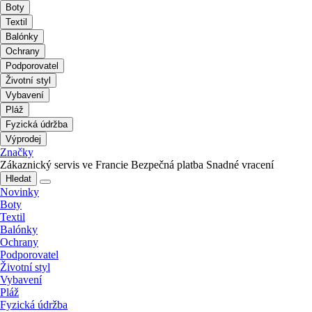
Boty
Textil
Balónky
Ochrany
Podporovatel
Životní styl
Vybavení
Pláž
Fyzická údržba
Výprodej
Značky
Zákaznický servis ve Francie
Bezpečná platba
Snadné vracení
Hledat
Novinky
Boty
Textil
Balónky
Ochrany
Podporovatel
Životní styl
Vybavení
Pláž
Fyzická údržba