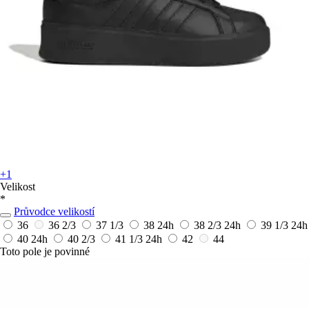
+1
Velikost
*
Průvodce velikostí
36
36 2/3
37 1/3
38
24h
38 2/3
24h
39 1/3
24h
40
24h
40 2/3
41 1/3
24h
42
44
Toto pole je povinné