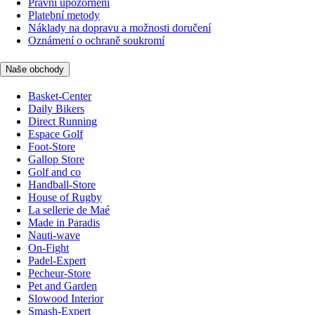
Právní upozornění
Platební metody
Náklady na dopravu a možnosti doručení
Oznámení o ochraně soukromí
Naše obchody
Basket-Center
Daily Bikers
Direct Running
Espace Golf
Foot-Store
Gallop Store
Golf and co
Handball-Store
House of Rugby
La sellerie de Maé
Made in Paradis
Nauti-wave
On-Fight
Padel-Expert
Pecheur-Store
Pet and Garden
Slowood Interior
Smash-Expert