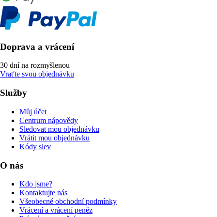
Doprava a vrácení
30 dní na rozmyšlenou
Vraťte svou objednávku
Služby
Můj účet
Centrum nápovědy
Sledovat mou objednávku
Vrátit mou objednávku
Kódy slev
O nás
Kdo jsme?
Kontaktujte nás
Všeobecné obchodní podmínky
Vrácení a vrácení peněz