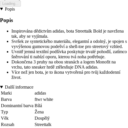
Loading...
Popis
Popis
Inspirována dědictvím adidas, bota Streettalk Bold je navržena
tak, aby se vyjímala.
Svršek ze syntetického materiálu, elegantní a odolný, je spojen s
vyvýšenou gumovou podešví a shell-toe pro streetový vzhled.
Uvnitř jemná textilní podšívka poskytuje trvalé pohodlí, zatímco
šněrování ti nabízí oporu, kterou tvá noha potřebuje.
Dokončena 3 pruhy na obou stranách a logem Monofit na
vrchu, tato sneaker hrdě ztělesňuje DNA adidas.
Více než jen bota, je to ikona vytvořená pro tvůj každodenní
život.
Další informace
Marki
adidas
Barva
ftwr white
Dominantní barva
Bílá
Typ
Žena
Věk
Dospělý
Rozsah
Streettalk