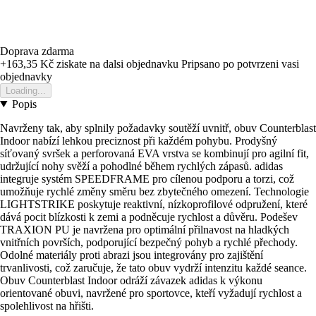
Doprava zdarma
+163,35 Kč
ziskate na dalsi objednavku
Pripsano po potvrzeni vasi
objednavky
Loading...
Popis
Navrženy tak, aby splnily požadavky soutěží uvnitř, obuv Counterblast
Indoor nabízí lehkou preciznost při každém pohybu. Prodyšný
síťovaný svršek a perforovaná EVA vrstva se kombinují pro agilní fit,
udržující nohy svěží a pohodlné během rychlých zápasů. adidas
integruje systém SPEEDFRAME pro cílenou podporu a torzi, což
umožňuje rychlé změny směru bez zbytečného omezení. Technologie
LIGHTSTRIKE poskytuje reaktivní, nízkoprofilové odpružení, které
dává pocit blízkosti k zemi a podněcuje rychlost a důvěru. Podešev
TRAXION PU je navržena pro optimální přilnavost na hladkých
vnitřních površích, podporující bezpečný pohyb a rychlé přechody.
Odolné materiály proti abrazi jsou integrovány pro zajištění
trvanlivosti, což zaručuje, že tato obuv vydrží intenzitu každé seance.
Obuv Counterblast Indoor odráží závazek adidas k výkonu
orientované obuvi, navržené pro sportovce, kteří vyžadují rychlost a
spolehlivost na hřišti.