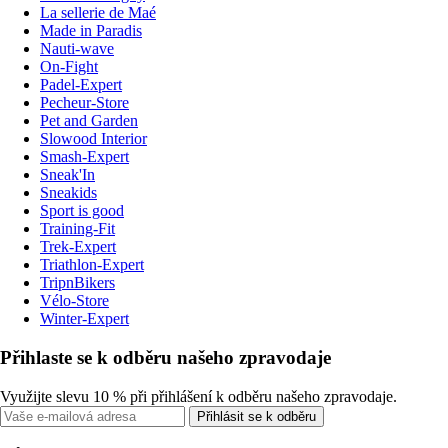
La sellerie de Maé
Made in Paradis
Nauti-wave
On-Fight
Padel-Expert
Pecheur-Store
Pet and Garden
Slowood Interior
Smash-Expert
Sneak'In
Sneakids
Sport is good
Training-Fit
Trek-Expert
Triathlon-Expert
TripnBikers
Vélo-Store
Winter-Expert
Přihlaste se k odběru našeho zpravodaje
Využijte slevu 10 % při přihlášení k odběru našeho zpravodaje.
Přihlásit se k odběru