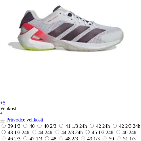
+5
Velikost
*
Průvodce velikostí
39 1/3
40
40 2/3
41 1/3
24h
42
24h
42 2/3
24h
43 1/3
24h
44
24h
44 2/3
24h
45 1/3
24h
46
24h
46 2/3
47 1/3
48
48 2/3
49 1/3
50
51 1/3