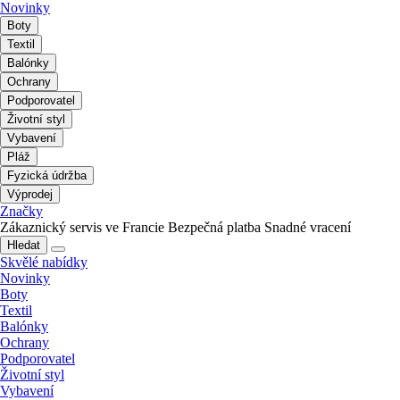
Novinky
Boty
Textil
Balónky
Ochrany
Podporovatel
Životní styl
Vybavení
Pláž
Fyzická údržba
Výprodej
Značky
Zákaznický servis ve Francie
Bezpečná platba
Snadné vracení
Hledat
Skvělé nabídky
Novinky
Boty
Textil
Balónky
Ochrany
Podporovatel
Životní styl
Vybavení