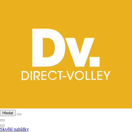
Hledat
Skvělé nabídky