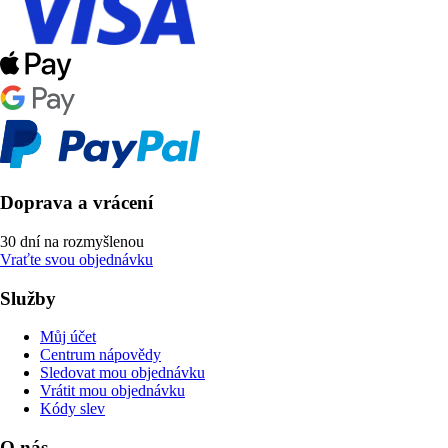
Doprava a vrácení
30 dní na rozmyšlenou
Vraťte svou objednávku
Služby
Můj účet
Centrum nápovědy
Sledovat mou objednávku
Vrátit mou objednávku
Kódy slev
O nás