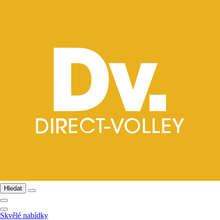
Hledat
Skvělé nabídky