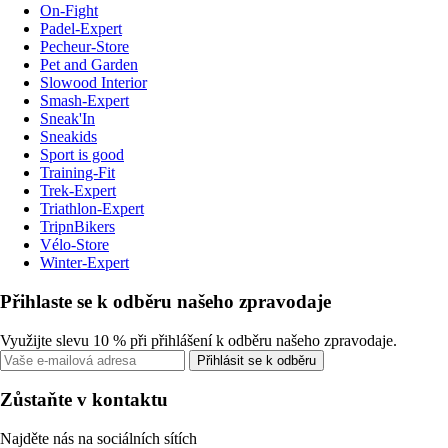
On-Fight
Padel-Expert
Pecheur-Store
Pet and Garden
Slowood Interior
Smash-Expert
Sneak'In
Sneakids
Sport is good
Training-Fit
Trek-Expert
Triathlon-Expert
TripnBikers
Vélo-Store
Winter-Expert
Přihlaste se k odběru našeho zpravodaje
Využijte slevu 10 % při přihlášení k odběru našeho zpravodaje.
Přihlásit se k odběru
Zůstaňte v kontaktu
Najděte nás na sociálních sítích