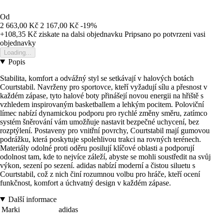
Od
2 663,00 Kč
2 167,00 Kč
-19%
+108,35 Kč
ziskate na dalsi objednavku
Pripsano po potvrzeni vasi
objednavky
Loading...
Popis
Stabilita, komfort a odvážný styl se setkávají v halových botách
Courtstabil. Navrženy pro sportovce, kteří vyžadují sílu a přesnost v
každém zápase, tyto halové boty přinášejí novou energii na hřiště s
vzhledem inspirovaným basketballem a lehkým pocitem. Poloviční
límec nabízí dynamickou podporu pro rychlé změny směru, zatímco
systém šněrování vám umožňuje nastavit bezpečné uchycení, bez
rozptýlení. Postaveny pro vnitřní povrchy, Courtstabil mají gumovou
podrážku, která poskytuje spolehlivou trakci na rovných terénech.
Materiály odolné proti oděru posilují klíčové oblasti a podporují
odolnost tam, kde to nejvíce záleží, abyste se mohli soustředit na svůj
výkon, sezení po sezení. adidas nabízí moderní a čistou siluetu s
Courtstabil, což z nich činí rozumnou volbu pro hráče, kteří ocení
funkčnost, komfort a úchvatný design v každém zápase.
Další informace
Marki
adidas