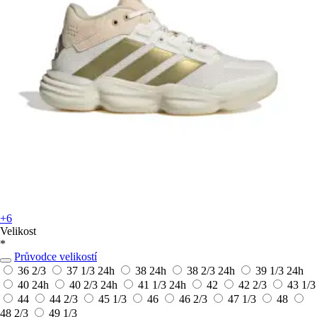
+6
Velikost
*
Průvodce velikostí
36 2/3
37 1/3
24h
38
24h
38 2/3
24h
39 1/3
24h
40
24h
40 2/3
24h
41 1/3
24h
42
42 2/3
43 1/3
44
44 2/3
45 1/3
46
46 2/3
47 1/3
48
48 2/3
49 1/3