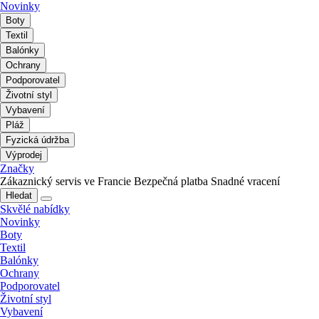
Novinky
Boty
Textil
Balónky
Ochrany
Podporovatel
Životní styl
Vybavení
Pláž
Fyzická údržba
Výprodej
Značky
Zákaznický servis ve Francie
Bezpečná platba
Snadné vracení
Hledat
Skvělé nabídky
Novinky
Boty
Textil
Balónky
Ochrany
Podporovatel
Životní styl
Vybavení