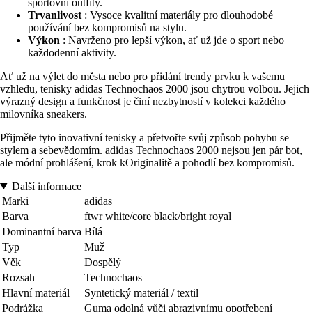
sportovní outfity.
Trvanlivost
: Vysoce kvalitní materiály pro dlouhodobé
používání bez kompromisů na stylu.
Výkon
: Navrženo pro lepší výkon, ať už jde o sport nebo
každodenní aktivity.
Ať už na výlet do města nebo pro přidání trendy prvku k vašemu
vzhledu, tenisky adidas Technochaos 2000 jsou chytrou volbou. Jejich
výrazný design a funkčnost je činí nezbytností v kolekci každého
milovníka sneakers.
Přijměte tyto inovativní tenisky a přetvořte svůj způsob pohybu se
stylem a sebevědomím. adidas Technochaos 2000 nejsou jen pár bot,
ale módní prohlášení, krok kOriginalitě a pohodlí bez kompromisů.
Další informace
Marki
adidas
Barva
ftwr white/core black/bright royal
Dominantní barva
Bílá
Typ
Muž
Věk
Dospělý
Rozsah
Technochaos
Hlavní materiál
Syntetický materiál / textil
Podrážka
Guma odolná vůči abrazivnímu opotřebení