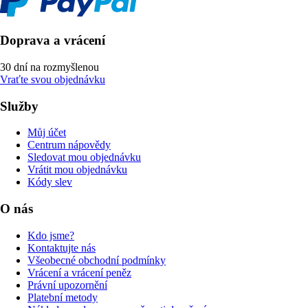
Doprava a vrácení
30 dní na rozmyšlenou
Vraťte svou objednávku
Služby
Můj účet
Centrum nápovědy
Sledovat mou objednávku
Vrátit mou objednávku
Kódy slev
O nás
Kdo jsme?
Kontaktujte nás
Všeobecné obchodní podmínky
Vrácení a vrácení peněz
Právní upozornění
Platební metody