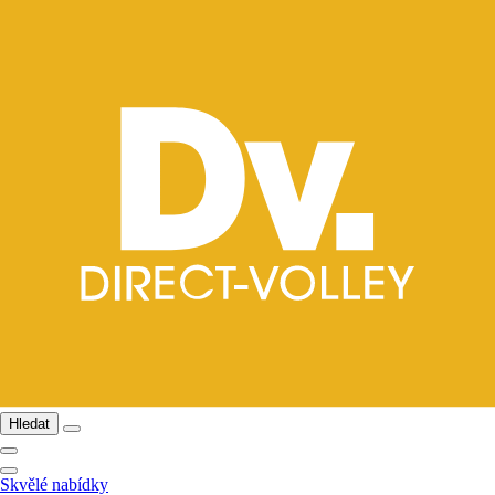
Hledat
Skvělé nabídky