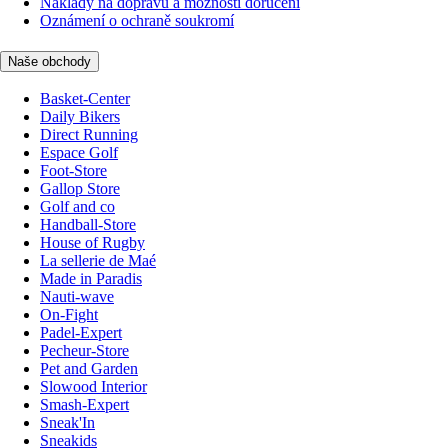
Náklady na dopravu a možnosti doručení
Oznámení o ochraně soukromí
Naše obchody
Basket-Center
Daily Bikers
Direct Running
Espace Golf
Foot-Store
Gallop Store
Golf and co
Handball-Store
House of Rugby
La sellerie de Maé
Made in Paradis
Nauti-wave
On-Fight
Padel-Expert
Pecheur-Store
Pet and Garden
Slowood Interior
Smash-Expert
Sneak'In
Sneakids