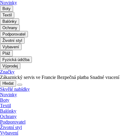
Novinky
Boty
Textil
Balónky
Ochrany
Podporovatel
Životní styl
Vybavení
Pláž
Fyzická údržba
Výprodej
Značky
Zákaznický servis ve Francie
Bezpečná platba
Snadné vracení
Hledat
Skvělé nabídky
Novinky
Boty
Textil
Balónky
Ochrany
Podporovatel
Životní styl
Vybavení