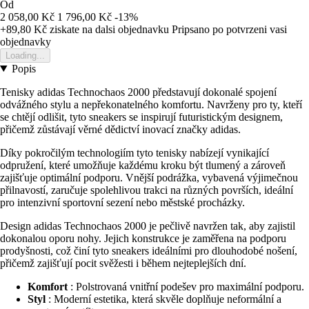
Od
2 058,00 Kč
1 796,00 Kč
-13%
+89,80 Kč
ziskate na dalsi objednavku
Pripsano po potvrzeni vasi
objednavky
Loading...
Popis
Tenisky adidas Technochaos 2000 představují dokonalé spojení
odvážného stylu a nepřekonatelného komfortu. Navrženy pro ty, kteří
se chtějí odlišit, tyto sneakers se inspirují futuristickým designem,
přičemž zůstávají věrné dědictví inovací značky adidas.
Díky pokročilým technologiím tyto tenisky nabízejí vynikající
odpružení, které umožňuje každému kroku být tlumený a zároveň
zajišťuje optimální podporu. Vnější podrážka, vybavená výjimečnou
přilnavostí, zaručuje spolehlivou trakci na různých površích, ideální
pro intenzivní sportovní sezení nebo městské procházky.
Design adidas Technochaos 2000 je pečlivě navržen tak, aby zajistil
dokonalou oporu nohy. Jejich konstrukce je zaměřena na podporu
prodyšnosti, což činí tyto sneakers ideálními pro dlouhodobé nošení,
přičemž zajišťují pocit svěžesti i během nejteplejších dní.
Komfort
: Polstrovaná vnitřní podešev pro maximální podporu.
Styl
: Moderní estetika, která skvěle doplňuje neformální a