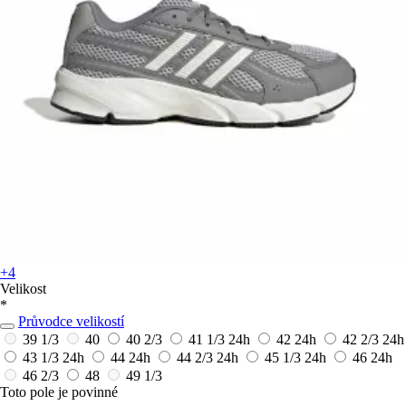
+4
Velikost
*
Průvodce velikostí
39 1/3
40
40 2/3
41 1/3
24h
42
24h
42 2/3
24h
43 1/3
24h
44
24h
44 2/3
24h
45 1/3
24h
46
24h
46 2/3
48
49 1/3
Toto pole je povinné