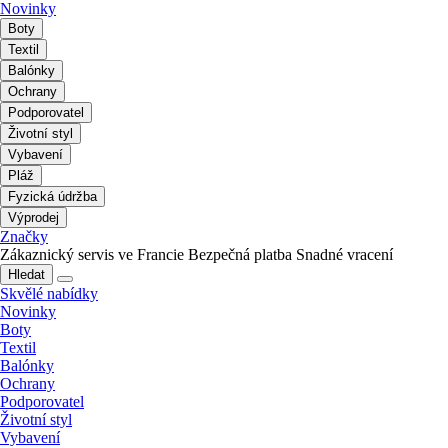
Novinky
Boty
Textil
Balónky
Ochrany
Podporovatel
Životní styl
Vybavení
Pláž
Fyzická údržba
Výprodej
Značky
Zákaznický servis ve Francie
Bezpečná platba
Snadné vracení
Hledat
Skvělé nabídky
Novinky
Boty
Textil
Balónky
Ochrany
Podporovatel
Životní styl
Vybavení