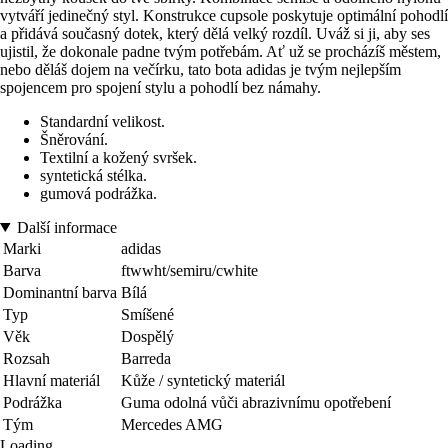
vytváří jedinečný styl. Konstrukce cupsole poskytuje optimální pohodlí
a přidává současný dotek, který dělá velký rozdíl. Uváž si ji, aby ses
ujistil, že dokonale padne tvým potřebám. Ať už se procházíš městem,
nebo děláš dojem na večírku, tato bota adidas je tvým nejlepším
spojencem pro spojení stylu a pohodlí bez námahy.
Standardní velikost.
Šněrování.
Textilní a kožený svršek.
syntetická stélka.
gumová podrážka.
Další informace
Marki
adidas
Barva
ftwwht/semiru/cwhite
Dominantní barva
Bílá
Typ
Smíšené
Věk
Dospělý
Rozsah
Barreda
Hlavní materiál
Kůže / syntetický materiál
Podrážka
Guma odolná vůči abrazivnímu opotřebení
Tým
Mercedes AMG
Loading...