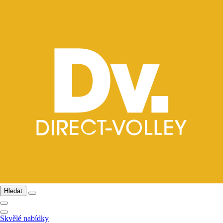
Hledat
Skvělé nabídky