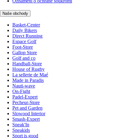
Oznámení o ochraně soukromí
Naše obchody
Basket-Center
Daily Bikers
Direct Running
Espace Golf
Foot-Store
Gallop Store
Golf and co
Handball-Store
House of Rugby
La sellerie de Maé
Made in Paradis
Nauti-wave
On-Fight
Padel-Expert
Pecheur-Store
Pet and Garden
Slowood Interior
Smash-Expert
Sneak'In
Sneakids
Sport is good