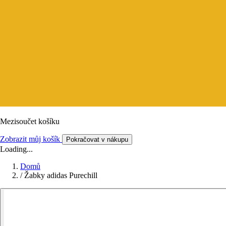
Mezisoučet košíku
Zobrazit můj košík
Pokračovat v nákupu
Loading...
Domů
/
Žabky adidas Purechill