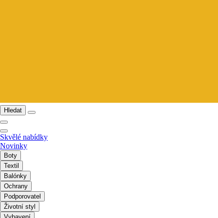
Hledat
Skvělé nabídky
Novinky
Boty
Textil
Balónky
Ochrany
Podporovatel
Životní styl
Vybavení