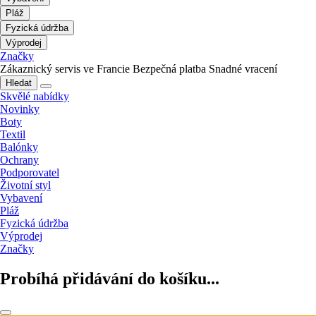
Pláž
Fyzická údržba
Výprodej
Značky
Zákaznický servis ve Francie
Bezpečná platba
Snadné vracení
Hledat
Skvělé nabídky
Novinky
Boty
Textil
Balónky
Ochrany
Podporovatel
Životní styl
Vybavení
Pláž
Fyzická údržba
Výprodej
Značky
Probíhá přidávání do košíku...