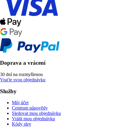
Doprava a vrácení
30 dní na rozmyšlenou
Vraťte svou objednávku
Služby
Můj účet
Centrum nápovědy
Sledovat mou objednávku
Vrátit mou objednávku
Kódy slev