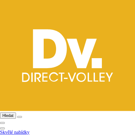
Hledat
Skvělé nabídky