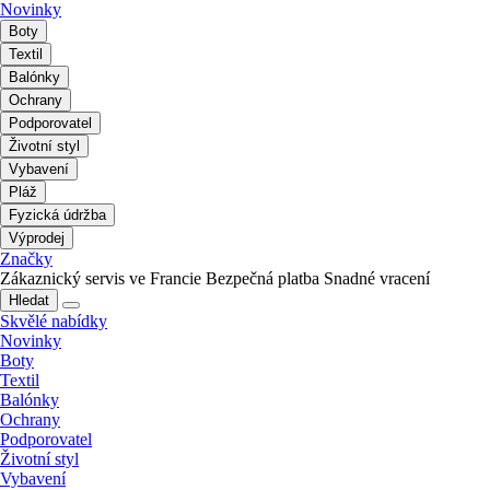
Novinky
Boty
Textil
Balónky
Ochrany
Podporovatel
Životní styl
Vybavení
Pláž
Fyzická údržba
Výprodej
Značky
Zákaznický servis ve Francie
Bezpečná platba
Snadné vracení
Hledat
Skvělé nabídky
Novinky
Boty
Textil
Balónky
Ochrany
Podporovatel
Životní styl
Vybavení