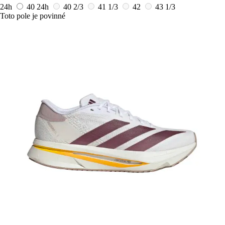
24h
40
24h
40 2/3
41 1/3
42
43 1/3
Toto pole je povinné