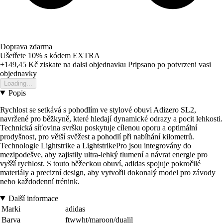
Doprava zdarma
Ušetřete 10%
s kódem
EXTRA
+149,45 Kč
ziskate na dalsi objednavku
Pripsano po potvrzeni vasi
objednavky
Loading...
Popis
Rychlost se setkává s pohodlím ve stylové obuvi Adizero SL2,
navržené pro běžkyně, které hledají dynamické odrazy a pocit lehkosti.
Technická síťovina svršku poskytuje cílenou oporu a optimální
prodyšnost, pro větší svěžest a pohodlí při nabíhání kilometrů.
Technologie Lightstrike a LightstrikePro jsou integrovány do
mezipodešve, aby zajistily ultra-lehký tlumení a návrat energie pro
vyšší rychlost. S touto běžeckou obuví, adidas spojuje pokročilé
materiály a precizní design, aby vytvořil dokonalý model pro závody
nebo každodenní trénink.
Další informace
Marki
adidas
Barva
ftwwht/maroon/dualil