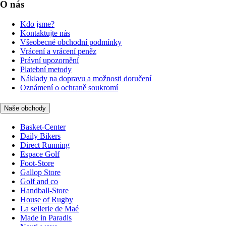
O nás
Kdo jsme?
Kontaktujte nás
Všeobecné obchodní podmínky
Vrácení a vrácení peněz
Právní upozornění
Platební metody
Náklady na dopravu a možnosti doručení
Oznámení o ochraně soukromí
Naše obchody
Basket-Center
Daily Bikers
Direct Running
Espace Golf
Foot-Store
Gallop Store
Golf and co
Handball-Store
House of Rugby
La sellerie de Maé
Made in Paradis