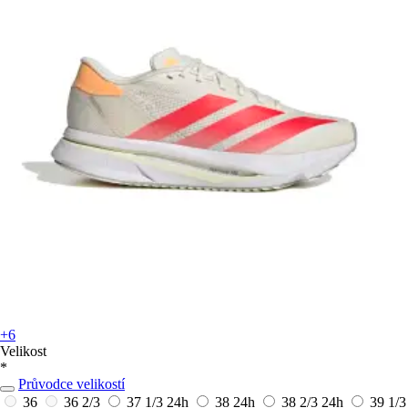
+6
Velikost
*
Průvodce velikostí
36
36 2/3
37 1/3
24h
38
24h
38 2/3
24h
39 1/3