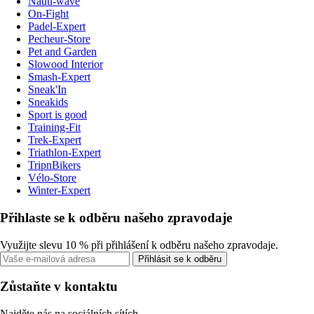
Nauti-wave
On-Fight
Padel-Expert
Pecheur-Store
Pet and Garden
Slowood Interior
Smash-Expert
Sneak'In
Sneakids
Sport is good
Training-Fit
Trek-Expert
Triathlon-Expert
TripnBikers
Vélo-Store
Winter-Expert
Přihlaste se k odběru našeho zpravodaje
Využijte slevu 10 % při přihlášení k odběru našeho zpravodaje.
Přihlásit se k odběru
Zůstaňte v kontaktu
Najděte nás na sociálních sítích