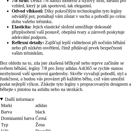
7/8 střih:
Délka 7/8 nabízí moderní a stylový střih, ideální pro
vzhled, který je jak sportovní, tak elegantní.
Odvod vlhkosti:
Díky pokročilým technologiím tyto legíny
odvádějí pot, pomáhají vám zůstat v suchu a pohodlí po celou
dobu vašeho tréninku.
Elasticita:
Jejich elastické složení umožňuje dokonalé
přizpůsobení vaší postavě, obepíná tvary a zároveň poskytuje
adekvátní podporu.
Reflexní detaily:
Zajišťují lepší viditelnost při nočním běhání
nebo při nízkém osvětlení, čímž přidávají prvek bezpečnosti
vašim tréninkům.
Bez ohledu na to, zda jste zkušená běžkyně nebo teprve začínáte se
světem běhání, legíny 7/8 pro ženy adidas Adi365 se rychle stanou
nezbytností vaší sportovní garderoby. Skvěle vyvažují pohodlí, styl a
funkčnost, a budou vás provázet při každém běhu, což vám umožní
podat nejlepší výkon. Získejte tyto legíny s propracovaným designem a
běhejte s jistotou na asfaltu nebo na stezkách.
Další informace
Marki
adidas
Barva
black
Dominantní barva
Černá
Typ
Žena