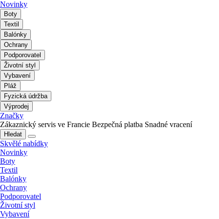
Novinky
Boty
Textil
Balónky
Ochrany
Podporovatel
Životní styl
Vybavení
Pláž
Fyzická údržba
Výprodej
Značky
Zákaznický servis ve Francie
Bezpečná platba
Snadné vracení
Hledat
Skvělé nabídky
Novinky
Boty
Textil
Balónky
Ochrany
Podporovatel
Životní styl
Vybavení