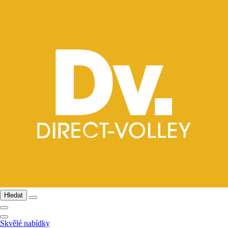
Hledat
Skvělé nabídky