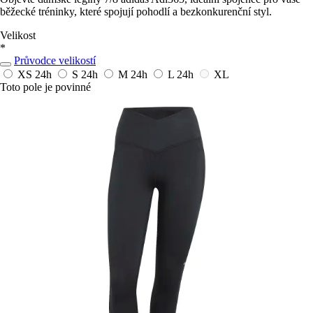
běžecké tréninky, které spojují pohodlí a bezkonkurenční styl.
Velikost
*
Průvodce velikostí
XS
24h
S
24h
M
24h
L
24h
XL
Toto pole je povinné