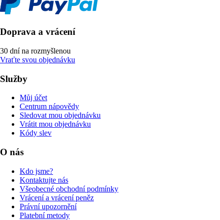
Doprava a vrácení
30 dní na rozmyšlenou
Vraťte svou objednávku
Služby
Můj účet
Centrum nápovědy
Sledovat mou objednávku
Vrátit mou objednávku
Kódy slev
O nás
Kdo jsme?
Kontaktujte nás
Všeobecné obchodní podmínky
Vrácení a vrácení peněz
Právní upozornění
Platební metody