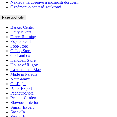
Náklady na dopravu a možnosti doručení
Oznámení o ochraně soukromí
Naše obchody
Basket-Center
Daily Bikers
Direct Running
Espace Golf
Foot-Store
Gallop Store
Golf and co
Handball-Store
House of Rugby
La sellerie de Maé
Made in Paradis
Nauti-wave
On-Fight
Padel-Expert
Pecheur-Store
Pet and Garden
Slowood Interior
Smash-Expert
Sneak'In
Sneakids