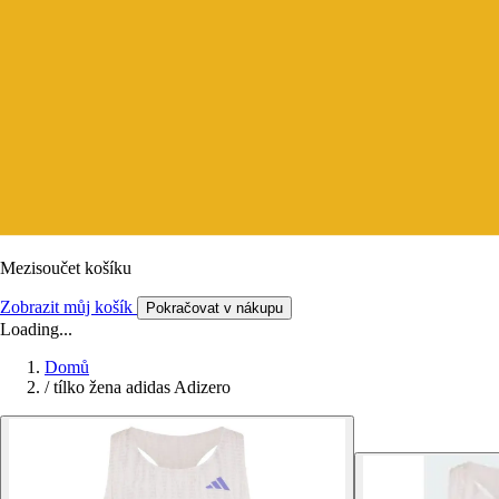
Mezisoučet košíku
Zobrazit můj košík
Pokračovat v nákupu
Loading...
Domů
/
tílko žena adidas Adizero