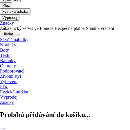
Pláž
Fyzická údržba
Výprodej
Značky
Zákaznický servis ve Francie
Bezpečná platba
Snadné vracení
Hledat
Skvělé nabídky
Novinky
Boty
Textil
Balónky
Ochrany
Podporovatel
Životní styl
Vybavení
Pláž
Fyzická údržba
Výprodej
Značky
Probíhá přidávání do košíku...