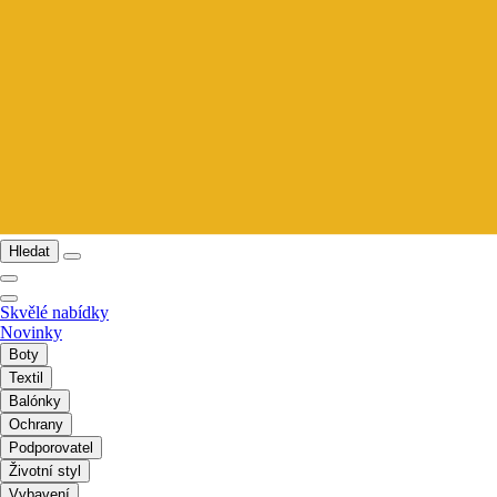
Hledat
Skvělé nabídky
Novinky
Boty
Textil
Balónky
Ochrany
Podporovatel
Životní styl
Vybavení