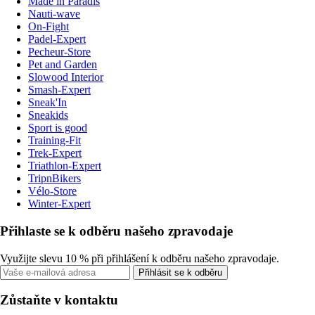
Made in Paradis
Nauti-wave
On-Fight
Padel-Expert
Pecheur-Store
Pet and Garden
Slowood Interior
Smash-Expert
Sneak'In
Sneakids
Sport is good
Training-Fit
Trek-Expert
Triathlon-Expert
TripnBikers
Vélo-Store
Winter-Expert
Přihlaste se k odběru našeho zpravodaje
Využijte slevu 10 % při přihlášení k odběru našeho zpravodaje.
Přihlásit se k odběru
Zůstaňte v kontaktu