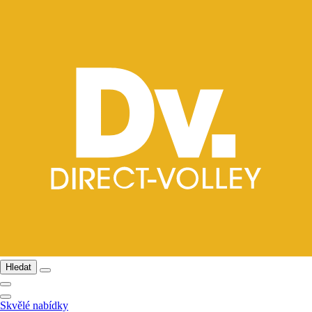
Hledat
Skvělé nabídky