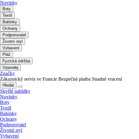
Novinky
Boty
Textil
Balónky
Ochrany
Podporovatel
Životní styl
Vybavení
Pláž
Fyzická údržba
Výprodej
Značky
Zákaznický servis ve Francie
Bezpečná platba
Snadné vracení
Hledat
Skvělé nabídky
Novinky
Boty
Textil
Balónky
Ochrany
Podporovatel
Životní styl
Vybavení