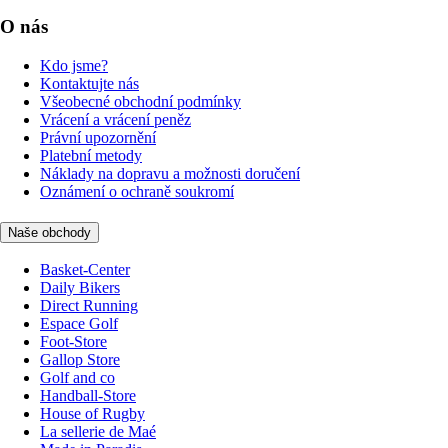
O nás
Kdo jsme?
Kontaktujte nás
Všeobecné obchodní podmínky
Vrácení a vrácení peněz
Právní upozornění
Platební metody
Náklady na dopravu a možnosti doručení
Oznámení o ochraně soukromí
Naše obchody
Basket-Center
Daily Bikers
Direct Running
Espace Golf
Foot-Store
Gallop Store
Golf and co
Handball-Store
House of Rugby
La sellerie de Maé