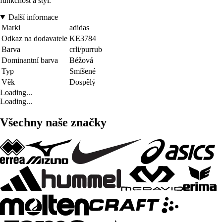
funkčnost a styl.
Další informace
Marki
adidas
Odkaz na dodavatele
KE3784
Barva
crli/purrub
Dominantní barva
Béžová
Typ
Smíšené
Věk
Dospělý
Loading...
Loading...
Všechny naše značky