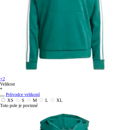
+2
Velikost
*
Průvodce velikostí
XS
S
M
L
XL
Toto pole je povinné