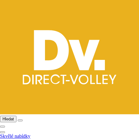
Hledat
Skvělé nabídky