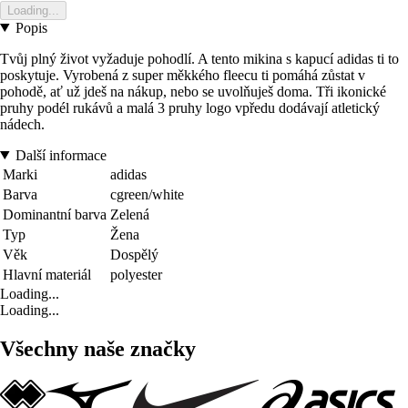
Loading...
Popis
Tvůj plný život vyžaduje pohodlí. A tento mikina s kapucí adidas ti to
poskytuje. Vyrobená z super měkkého fleecu ti pomáhá zůstat v
pohodě, ať už jdeš na nákup, nebo se uvolňuješ doma. Tři ikonické
pruhy podél rukávů a malá 3 pruhy logo vpředu dodávají atletický
nádech.
Další informace
Marki
adidas
Barva
cgreen/white
Dominantní barva
Zelená
Typ
Žena
Věk
Dospělý
Hlavní materiál
polyester
Loading...
Loading...
Všechny naše značky