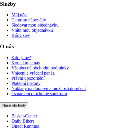
Služby
Můj účet
Centrum nápovědy
Sledovat mou objednávku
Vrátit mou objednávku
Kódy slev
O nás
Kdo jsme?
Kontaktujte nás
Všeobecné obchodní podmínky
Vrácení a vrácení peněz
Právní upozornění
Platební metody
Náklady na dopravu a možnosti doručení
Oznámení o ochraně soukromí
Naše obchody
Basket-Center
Daily Bikers
Direct Running