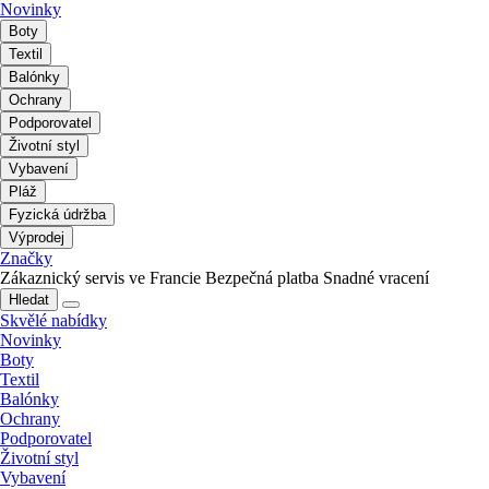
Novinky
Boty
Textil
Balónky
Ochrany
Podporovatel
Životní styl
Vybavení
Pláž
Fyzická údržba
Výprodej
Značky
Zákaznický servis ve Francie
Bezpečná platba
Snadné vracení
Hledat
Skvělé nabídky
Novinky
Boty
Textil
Balónky
Ochrany
Podporovatel
Životní styl
Vybavení