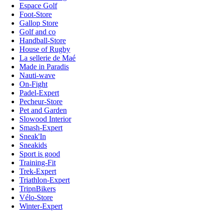
Espace Golf
Foot-Store
Gallop Store
Golf and co
Handball-Store
House of Rugby
La sellerie de Maé
Made in Paradis
Nauti-wave
On-Fight
Padel-Expert
Pecheur-Store
Pet and Garden
Slowood Interior
Smash-Expert
Sneak'In
Sneakids
Sport is good
Training-Fit
Trek-Expert
Triathlon-Expert
TripnBikers
Vélo-Store
Winter-Expert