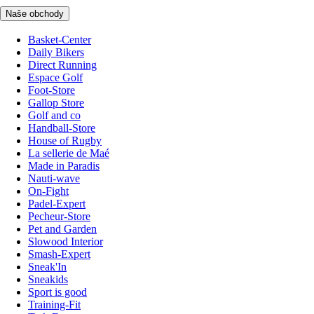
Naše obchody
Basket-Center
Daily Bikers
Direct Running
Espace Golf
Foot-Store
Gallop Store
Golf and co
Handball-Store
House of Rugby
La sellerie de Maé
Made in Paradis
Nauti-wave
On-Fight
Padel-Expert
Pecheur-Store
Pet and Garden
Slowood Interior
Smash-Expert
Sneak'In
Sneakids
Sport is good
Training-Fit