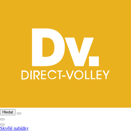
Hledat
Skvělé nabídky