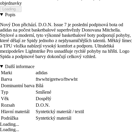
objednavky
Loading...
Popis
Nový Don přichází. D.O.N. Issue 7 je poslední podpisová bota od
adidas na počest basketbalové superhvězdy Donovana Mitchella.
Stylové a moderní, tyto výkonné basketbalové boty podporují pohyby,
které dělají ze Spidy jednoho z nejdynamičtějších talentů. Měkký límec
a TPU vložka nabízejí vysoký komfort a podporu. Ultralehká
mezipodešev Lightstrike Pro usnadňuje rychlé pohyby na hřišti. Logo
Spida a podpisové barvy dokončují celkový vzhled.
Další informace
Marki
adidas
Barva
ftwwht/gretwo/ftwwht
Dominantní barva
Bílá
Typ
Smíšené
Věk
Dospělý
Rozsah
D.O.N.
Hlavní materiál
Syntetický materiál / textil
Podrážka
Syntetický materiál
Loading...
Loading...