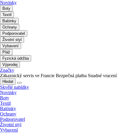
Novinky
Boty
Textil
Balónky
Ochrany
Podporovatel
Životní styl
Vybavení
Pláž
Fyzická údržba
Výprodej
Značky
Zákaznický servis ve Francie
Bezpečná platba
Snadné vracení
Hledat
Skvělé nabídky
Novinky
Boty
Textil
Balónky
Ochrany
Podporovatel
Životní styl
Vybavení