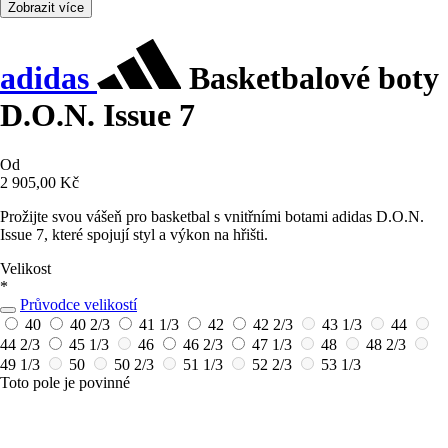
Zobrazit více
adidas
Basketbalové boty
D.O.N. Issue 7
Od
2 905,00 Kč
Prožijte svou vášeň pro basketbal s vnitřními botami adidas D.O.N.
Issue 7, které spojují styl a výkon na hřišti.
Velikost
*
Průvodce velikostí
40
40 2/3
41 1/3
42
42 2/3
43 1/3
44
44 2/3
45 1/3
46
46 2/3
47 1/3
48
48 2/3
49 1/3
50
50 2/3
51 1/3
52 2/3
53 1/3
Toto pole je povinné