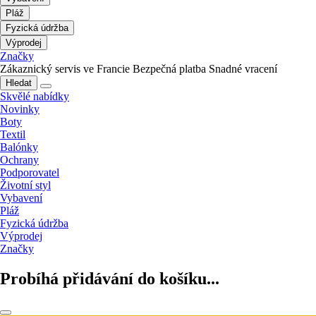
Pláž
Fyzická údržba
Výprodej
Značky
Zákaznický servis ve Francie
Bezpečná platba
Snadné vracení
Hledat
Skvělé nabídky
Novinky
Boty
Textil
Balónky
Ochrany
Podporovatel
Životní styl
Vybavení
Pláž
Fyzická údržba
Výprodej
Značky
Probíhá přidávání do košíku...