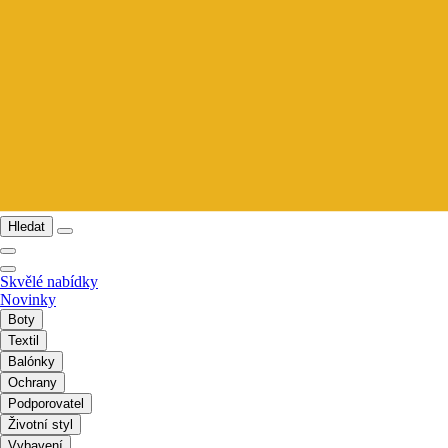
Hledat
Skvělé nabídky
Novinky
Boty
Textil
Balónky
Ochrany
Podporovatel
Životní styl
Vybavení