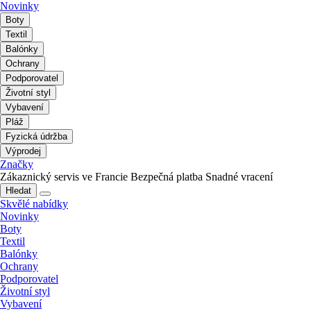
Novinky
Boty
Textil
Balónky
Ochrany
Podporovatel
Životní styl
Vybavení
Pláž
Fyzická údržba
Výprodej
Značky
Zákaznický servis ve Francie
Bezpečná platba
Snadné vracení
Hledat
Skvělé nabídky
Novinky
Boty
Textil
Balónky
Ochrany
Podporovatel
Životní styl
Vybavení