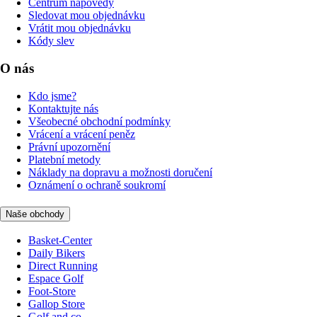
Centrum nápovědy
Sledovat mou objednávku
Vrátit mou objednávku
Kódy slev
O nás
Kdo jsme?
Kontaktujte nás
Všeobecné obchodní podmínky
Vrácení a vrácení peněz
Právní upozornění
Platební metody
Náklady na dopravu a možnosti doručení
Oznámení o ochraně soukromí
Naše obchody
Basket-Center
Daily Bikers
Direct Running
Espace Golf
Foot-Store
Gallop Store
Golf and co