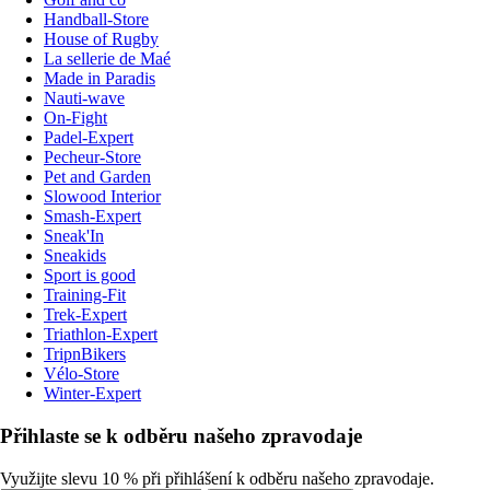
Handball-Store
House of Rugby
La sellerie de Maé
Made in Paradis
Nauti-wave
On-Fight
Padel-Expert
Pecheur-Store
Pet and Garden
Slowood Interior
Smash-Expert
Sneak'In
Sneakids
Sport is good
Training-Fit
Trek-Expert
Triathlon-Expert
TripnBikers
Vélo-Store
Winter-Expert
Přihlaste se k odběru našeho zpravodaje
Využijte slevu 10 % při přihlášení k odběru našeho zpravodaje.