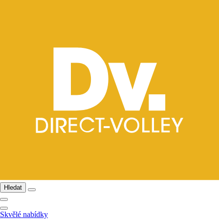
Hledat
Skvělé nabídky