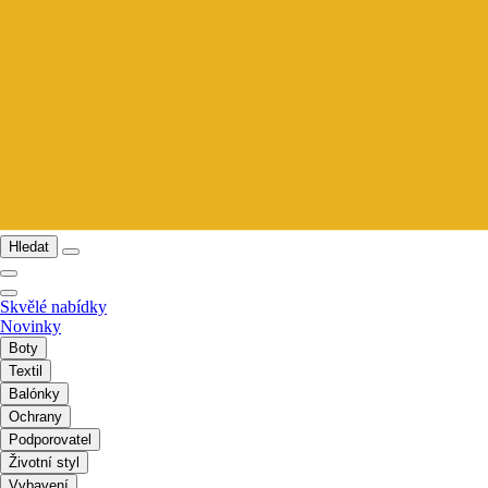
Hledat
Skvělé nabídky
Novinky
Boty
Textil
Balónky
Ochrany
Podporovatel
Životní styl
Vybavení