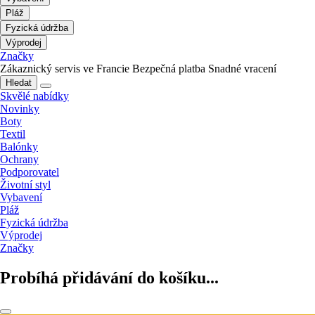
Pláž
Fyzická údržba
Výprodej
Značky
Zákaznický servis ve Francie
Bezpečná platba
Snadné vracení
Hledat
Skvělé nabídky
Novinky
Boty
Textil
Balónky
Ochrany
Podporovatel
Životní styl
Vybavení
Pláž
Fyzická údržba
Výprodej
Značky
Probíhá přidávání do košíku...