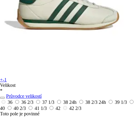
+-1
Velikost
*
Průvodce velikostí
36
36 2/3
37 1/3
38
24h
38 2/3
24h
39 1/3
40
40 2/3
41 1/3
42
42 2/3
Toto pole je povinné