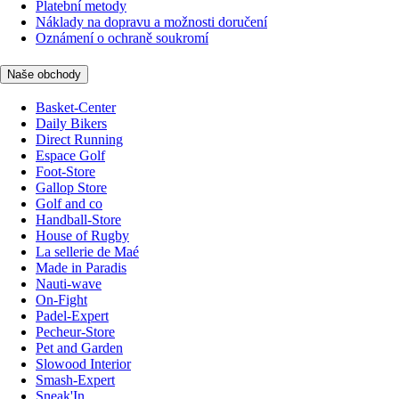
Platební metody
Náklady na dopravu a možnosti doručení
Oznámení o ochraně soukromí
Naše obchody
Basket-Center
Daily Bikers
Direct Running
Espace Golf
Foot-Store
Gallop Store
Golf and co
Handball-Store
House of Rugby
La sellerie de Maé
Made in Paradis
Nauti-wave
On-Fight
Padel-Expert
Pecheur-Store
Pet and Garden
Slowood Interior
Smash-Expert
Sneak'In