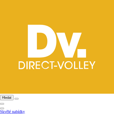
Hledat
Skvělé nabídky