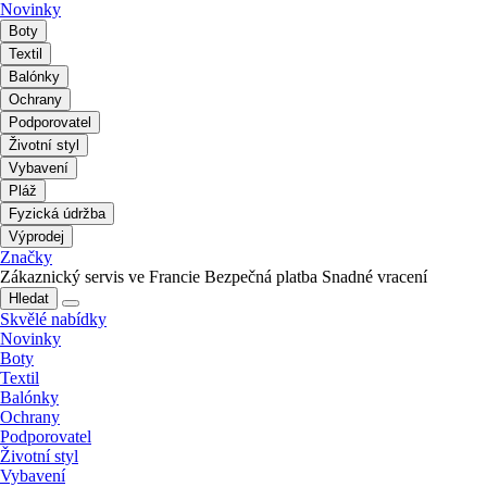
Novinky
Boty
Textil
Balónky
Ochrany
Podporovatel
Životní styl
Vybavení
Pláž
Fyzická údržba
Výprodej
Značky
Zákaznický servis ve Francie
Bezpečná platba
Snadné vracení
Hledat
Skvělé nabídky
Novinky
Boty
Textil
Balónky
Ochrany
Podporovatel
Životní styl
Vybavení