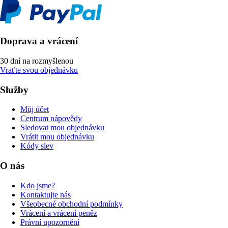
Doprava a vrácení
30 dní na rozmyšlenou
Vraťte svou objednávku
Služby
Můj účet
Centrum nápovědy
Sledovat mou objednávku
Vrátit mou objednávku
Kódy slev
O nás
Kdo jsme?
Kontaktujte nás
Všeobecné obchodní podmínky
Vrácení a vrácení peněz
Právní upozornění