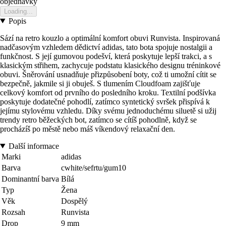
objednavky
Loading...
Popis
Sází na retro kouzlo a optimální komfort obuvi Runvista. Inspirovaná
nadčasovým vzhledem dědictví adidas, tato bota spojuje nostalgii a
funkčnost. S její gumovou podešví, která poskytuje lepší trakci, a s
klasickým střihem, zachycuje podstatu klasického designu tréninkové
obuvi. Šněrování usnadňuje přizpůsobení boty, což ti umožní cítit se
bezpečně, jakmile si ji obuješ. S tlumením Cloudfoam zajišťuje
celkový komfort od prvního do posledního kroku. Textilní podšívka
poskytuje dodatečné pohodlí, zatímco syntetický svršek přispívá k
jejímu stylovému vzhledu. Díky svému jednoduchému siluetě si užij
trendy retro běžeckých bot, zatímco se cítíš pohodlně, když se
procházíš po městě nebo máš víkendový relaxační den.
Další informace
Marki
adidas
Barva
cwhite/sefrtu/gum10
Dominantní barva
Bílá
Typ
Žena
Věk
Dospělý
Rozsah
Runvista
Drop
9 mm