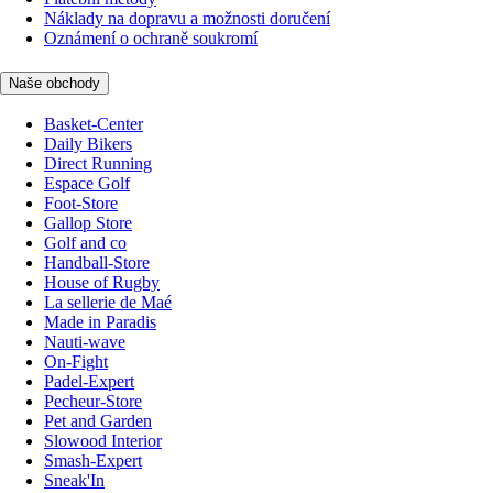
Náklady na dopravu a možnosti doručení
Oznámení o ochraně soukromí
Naše obchody
Basket-Center
Daily Bikers
Direct Running
Espace Golf
Foot-Store
Gallop Store
Golf and co
Handball-Store
House of Rugby
La sellerie de Maé
Made in Paradis
Nauti-wave
On-Fight
Padel-Expert
Pecheur-Store
Pet and Garden
Slowood Interior
Smash-Expert
Sneak'In