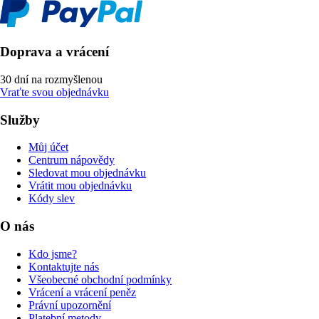
Doprava a vrácení
30 dní na rozmyšlenou
Vraťte svou objednávku
Služby
Můj účet
Centrum nápovědy
Sledovat mou objednávku
Vrátit mou objednávku
Kódy slev
O nás
Kdo jsme?
Kontaktujte nás
Všeobecné obchodní podmínky
Vrácení a vrácení peněz
Právní upozornění
Platební metody