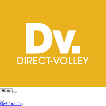
Hledat
Skvělé nabídky