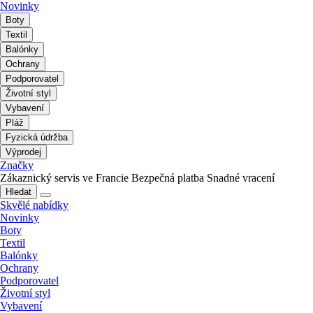
Novinky
Boty
Textil
Balónky
Ochrany
Podporovatel
Životní styl
Vybavení
Pláž
Fyzická údržba
Výprodej
Značky
Zákaznický servis ve Francie
Bezpečná platba
Snadné vracení
Hledat
Skvělé nabídky
Novinky
Boty
Textil
Balónky
Ochrany
Podporovatel
Životní styl
Vybavení