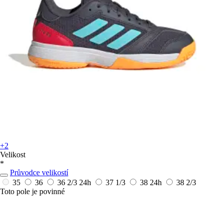
+2
Velikost
*
Průvodce velikostí
35
36
36 2/3
24h
37 1/3
38
24h
38 2/3
Toto pole je povinné