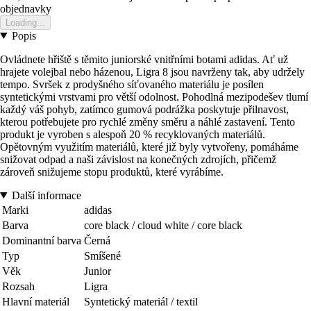
objednavky
Loading...
Popis
Ovládnete hřiště s těmito juniorské vnitřními botami adidas. Ať už
hrajete volejbal nebo házenou, Ligra 8 jsou navrženy tak, aby udržely
tempo. Svršek z prodyšného síťovaného materiálu je posílen
syntetickými vrstvami pro větší odolnost. Pohodlná mezipodešev tlumí
každý váš pohyb, zatímco gumová podrážka poskytuje přilnavost,
kterou potřebujete pro rychlé změny směru a náhlé zastavení. Tento
produkt je vyroben s alespoň 20 % recyklovaných materiálů.
Opětovným využitím materiálů, které již byly vytvořeny, pomáháme
snižovat odpad a naši závislost na konečných zdrojích, přičemž
zároveň snižujeme stopu produktů, které vyrábíme.
Další informace
Marki
adidas
Barva
core black / cloud white / core black
Dominantní barva
Černá
Typ
Smíšené
Věk
Junior
Rozsah
Ligra
Hlavní materiál
Syntetický materiál / textil