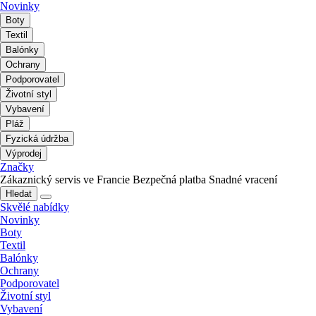
Novinky
Boty
Textil
Balónky
Ochrany
Podporovatel
Životní styl
Vybavení
Pláž
Fyzická údržba
Výprodej
Značky
Zákaznický servis ve Francie
Bezpečná platba
Snadné vracení
Hledat
Skvělé nabídky
Novinky
Boty
Textil
Balónky
Ochrany
Podporovatel
Životní styl
Vybavení