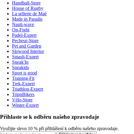
Handball-Store
House of Rugby
La sellerie de Maé
Made in Paradis
Nauti-wave
On-Fight
Padel-Expert
Pecheur-Store
Pet and Garden
Slowood Interior
Smash-Expert
Sneak'In
Sneakids
Sport is good
Training-Fit
Trek-Expert
Triathlon-Expert
TripnBikers
Vélo-Store
Winter-Expert
Přihlaste se k odběru našeho zpravodaje
Využijte slevu 10 % při přihlášení k odběru našeho zpravodaje.