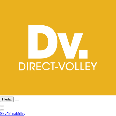
Hledat
Skvělé nabídky