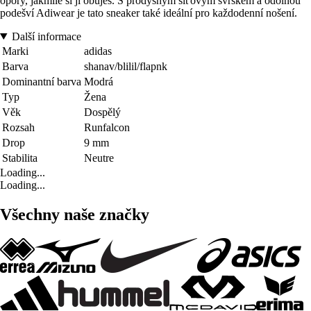
opory, jakmile si ji obuješ. S prodyšným síťovým svrškem a odolnou
podešví Adiwear je tato sneaker také ideální pro každodenní nošení.
Další informace
Marki
adidas
Barva
shanav/blilil/flapnk
Dominantní barva
Modrá
Typ
Žena
Věk
Dospělý
Rozsah
Runfalcon
Drop
9 mm
Stabilita
Neutre
Loading...
Loading...
Všechny naše značky