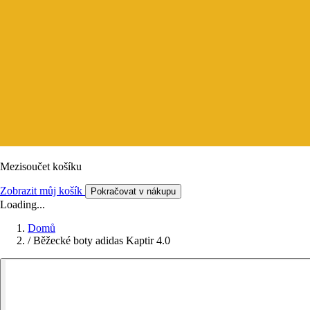
Mezisoučet košíku
Zobrazit můj košík
Pokračovat v nákupu
Loading...
Domů
/
Běžecké boty adidas Kaptir 4.0