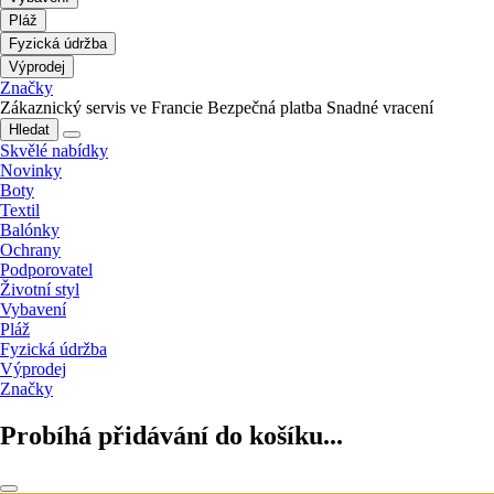
Pláž
Fyzická údržba
Výprodej
Značky
Zákaznický servis ve Francie
Bezpečná platba
Snadné vracení
Hledat
Skvělé nabídky
Novinky
Boty
Textil
Balónky
Ochrany
Podporovatel
Životní styl
Vybavení
Pláž
Fyzická údržba
Výprodej
Značky
Probíhá přidávání do košíku...