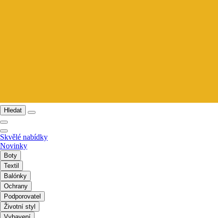
Hledat
Skvělé nabídky
Novinky
Boty
Textil
Balónky
Ochrany
Podporovatel
Životní styl
Vybavení