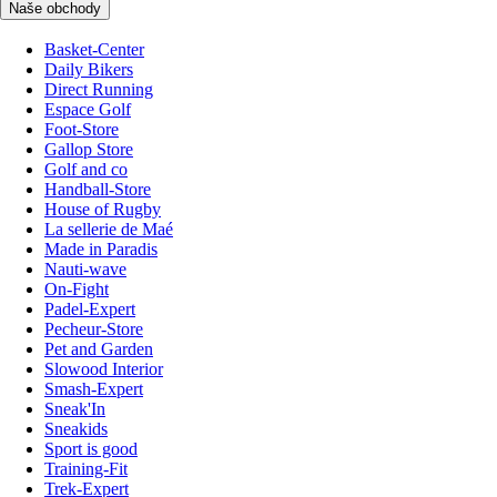
Naše obchody
Basket-Center
Daily Bikers
Direct Running
Espace Golf
Foot-Store
Gallop Store
Golf and co
Handball-Store
House of Rugby
La sellerie de Maé
Made in Paradis
Nauti-wave
On-Fight
Padel-Expert
Pecheur-Store
Pet and Garden
Slowood Interior
Smash-Expert
Sneak'In
Sneakids
Sport is good
Training-Fit
Trek-Expert