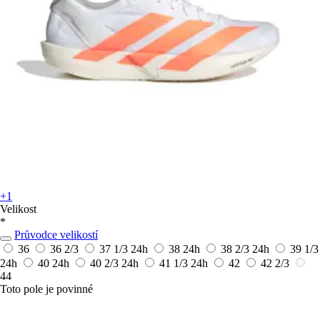
+1
Velikost
*
Průvodce velikostí
36
36 2/3
37 1/3
24h
38
24h
38 2/3
24h
39 1/3
24h
40
24h
40 2/3
24h
41 1/3
24h
42
42 2/3
44
Toto pole je povinné