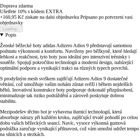
Doprava zdarma
Ušetřete 10%
s kódem
EXTRA
+160,95 Kč
ziskate na dalsi objednavku
Pripsano po potvrzeni vasi
objednavky
Loading...
Popis
Ženské běžecké boty adidas Adizero Adios 9 představují samotnou
podstatu výkonnosti a komfortu. Navrženy pro běžkyně, které hledají
lehkost a reakčnost, tyto boty jsou ideální pro intenzivní tréninky i
soutěže. Spojují pokročilou technologii a moderní design, nabízející
optimální podporu a vynikající trakci na různých typech povrchů.
S prodyšným mesh svrškem zajišťují Adizero Adios 9 dostatečné
větrání, což umožňuje vašim nohám zůstat svěží i během nejdelších
běhů. Inovativní konstrukce boty podporuje dokonalé přizpůsobení,
minimalizuje tak riziko podráždění a zároveň poskytuje dobrou
stabilitu.
Mezipodešev těchto bot je vybavena tlumicí technologií, která
absorbuje nárazy při každém kroku, zajišťující trvalé pohodlí po celou
dobu vašich běžeckých seancí. Navíc, vysoce výkonná gumová
podrážka zaručuje vynikající přilnavost, což vám umožní udržet tempo
na silnicích a stezkách.