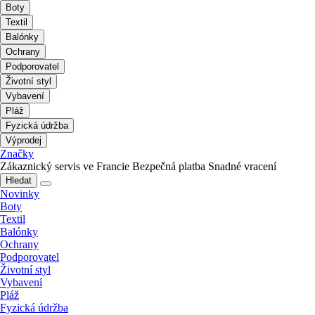
Boty
Textil
Balónky
Ochrany
Podporovatel
Životní styl
Vybavení
Pláž
Fyzická údržba
Výprodej
Značky
Zákaznický servis ve Francie
Bezpečná platba
Snadné vracení
Hledat
Novinky
Boty
Textil
Balónky
Ochrany
Podporovatel
Životní styl
Vybavení
Pláž
Fyzická údržba