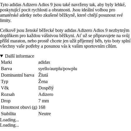
Tyto adidas Adizero Adios 9 jsou také navrženy tak, aby byly lehké,
poskytující pocit rychlosti a obratnosti. Jsou ideální volbou pro
amatérské atletky nebo zkušené běžkyně, které chtějí posunout své
limity.
Celkově jsou ženské běžecké boty adidas Adizero Adios 9 nezbytným
doplňkem pro každou vášnivou běžkyni. Ať už se připravujete na svůj
příští maraton, nebo prostě chcete jen užít příjemný běh, tyto boty splní
všechny vaše potřeby a posunou vás k vašim sportovním cílům.
Další informace
Marki
adidas
Barva
syello/aurplu/powplu
Dominantní barva
Žlutá
Typ
Žena
Věk
Dospělý
Rozsah
Adizero
Drop
7 mm
Hmotnost obuvi (g)
168
Stabilita
Neutre
Loading...
Loading...