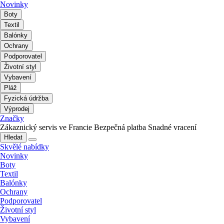
Novinky
Boty
Textil
Balónky
Ochrany
Podporovatel
Životní styl
Vybavení
Pláž
Fyzická údržba
Výprodej
Značky
Zákaznický servis ve Francie
Bezpečná platba
Snadné vracení
Hledat
Skvělé nabídky
Novinky
Boty
Textil
Balónky
Ochrany
Podporovatel
Životní styl
Vybavení