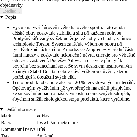
objednavky
Loading...
Popis
Vystup na vyšší úroveň svého halového sportu. Tato adidas
dětská obuv poskytuje stabilitu a sílu při každém pohybu.
Prodyšný síťovaný svršek udržuje tvé nohy v chladu, zatímco
technologie Torsion System zajišťuje výbornou oporu při
rychlých změnách směru. Amortizace Adiprene+ v přední části
tlumí nárazy a poskytuje nekonečný návrat energie pro výbušné
odrazy a zastavení. Podešev Adiwear se skvěle přichytí k
povrchu bez zanechání stop. Se svým designem inspirovaným
známým Stabil 16 ti tato obuv dává veškerou důvěru, kterou
potřebuješ k dosažení svých cílů.
Tento produkt obsahuje alespoň 20 % recyklovaných materiálů.
Opětovným využíváním již vytvořených materiálů přispíváme
ke snižování odpadu a naší závislosti na omezených zdrojích,
abychom snížili ekologickou stopu produktů, které vyrábíme.
Další informace
Marki
adidas
Barva
ftwwht/aurmet/selure
Dominantní barva
Bílá
Typ
Smíšené