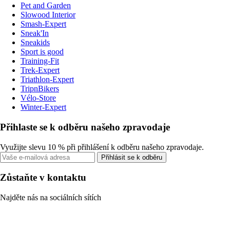
Pet and Garden
Slowood Interior
Smash-Expert
Sneak'In
Sneakids
Sport is good
Training-Fit
Trek-Expert
Triathlon-Expert
TripnBikers
Vélo-Store
Winter-Expert
Přihlaste se k odběru našeho zpravodaje
Využijte slevu 10 % při přihlášení k odběru našeho zpravodaje.
Přihlásit se k odběru
Zůstaňte v kontaktu
Najděte nás na sociálních sítích