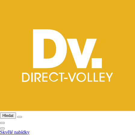
Hledat
Skvělé nabídky