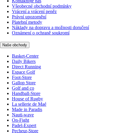
Kontaktujte nás
Všeobecné obchodní podmínky
Vrácení a vrácení peněz
Právní upozornění
Platební metody
Náklady na dopravu a možnosti doručení
Oznámení o ochraně soukromí
Naše obchody
Basket-Center
Daily Bikers
Direct Running
Espace Golf
Foot-Store
Gallop Store
Golf and co
Handball-Store
House of Rugby
La sellerie de Maé
Made in Paradis
Nauti-wave
On-Fight
Padel-Expert
Pecheur-Store