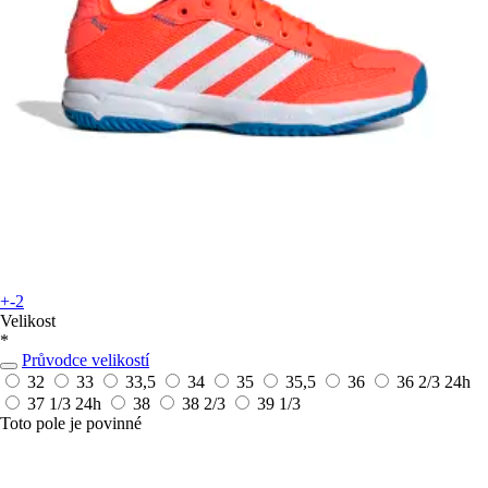
+-2
Velikost
*
Průvodce velikostí
32
33
33,5
34
35
35,5
36
36 2/3
24h
37 1/3
24h
38
38 2/3
39 1/3
Toto pole je povinné