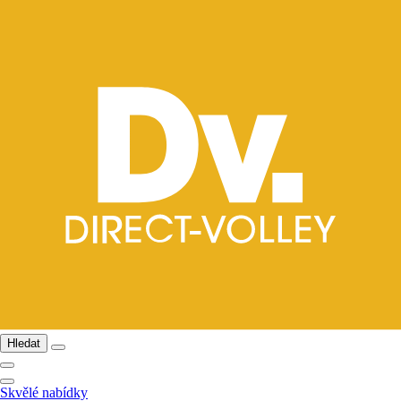
Hledat
Skvělé nabídky