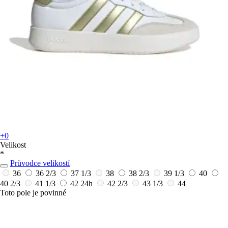
+0
Velikost
*
Průvodce velikostí
36
36 2/3
37 1/3
38
38 2/3
39 1/3
40
40 2/3
41 1/3
42
24h
42 2/3
43 1/3
44
Toto pole je povinné