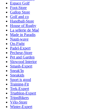
Espace Golf
Foot-Store
Gallop Store
Golf and co
Handball-Store
House of Rugby
La sellerie de Maé
Made in Paradis
Nauti-wave
On-Fight
Padel-Expert
Pecheur-Store
Pet and Garden
Slowood Interior
Smash-Expert
Sneak'In
Sneakids
Sport is good
Training-Fit
Trek-Expert
Triathlon-Expert
TripnBikers
Vélo-Store
Winter-Expert