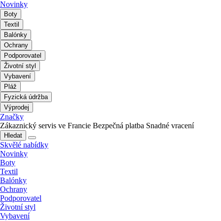
Novinky
Boty
Textil
Balónky
Ochrany
Podporovatel
Životní styl
Vybavení
Pláž
Fyzická údržba
Výprodej
Značky
Zákaznický servis ve Francie
Bezpečná platba
Snadné vracení
Hledat
Skvělé nabídky
Novinky
Boty
Textil
Balónky
Ochrany
Podporovatel
Životní styl
Vybavení