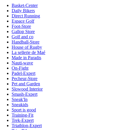
Basket-Center
Daily Bikers
Direct Running
Espace Golf
Foot-Store
Gallop Store
Golf and co
Handball-Store
House of Rugby
La sellerie de Maé
Made in Paradis
Nauti-wave
On-Fight
Padel-Expert
Pecheur-Store
Pet and Garden
Slowood Interior
Smash-Expert
Sneak'In
Sneakids
Sport is good
Training-Fit
Trek-Expert
Triathlon-Expert