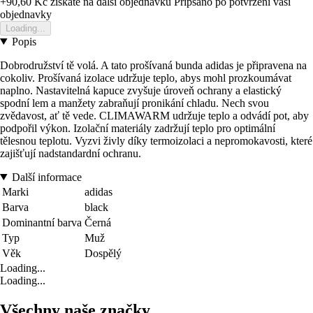
+90,60 Kč
ziskate na dalsi objednavku
Pripsano po potvrzeni vasi
objednavky
Loading...
Popis
Dobrodružství tě volá. A tato prošívaná bunda adidas je připravena na
cokoliv. Prošívaná izolace udržuje teplo, abys mohl prozkoumávat
naplno. Nastavitelná kapuce zvyšuje úroveň ochrany a elastický
spodní lem a manžety zabraňují pronikání chladu. Nech svou
zvědavost, ať tě vede. CLIMAWARM udržuje teplo a odvádí pot, aby
podpořil výkon. Izolační materiály zadržují teplo pro optimální
tělesnou teplotu. Vyzvi živly díky termoizolaci a nepromokavosti, které
zajišťují nadstandardní ochranu.
Další informace
Marki
adidas
Barva
black
Dominantní barva
Černá
Typ
Muž
Věk
Dospělý
Loading...
Loading...
Všechny naše značky