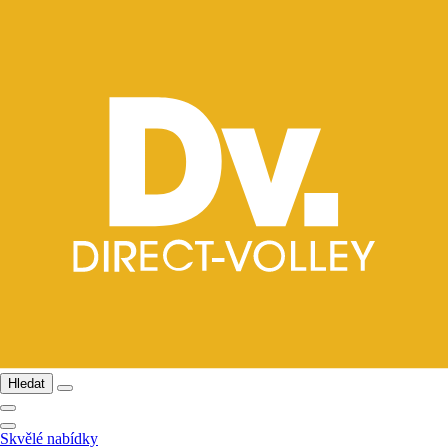
Hledat
Skvělé nabídky