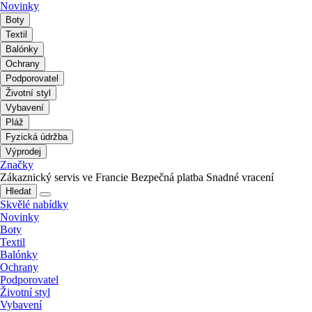
Novinky
Boty
Textil
Balónky
Ochrany
Podporovatel
Životní styl
Vybavení
Pláž
Fyzická údržba
Výprodej
Značky
Zákaznický servis ve Francie
Bezpečná platba
Snadné vracení
Hledat
Skvělé nabídky
Novinky
Boty
Textil
Balónky
Ochrany
Podporovatel
Životní styl
Vybavení