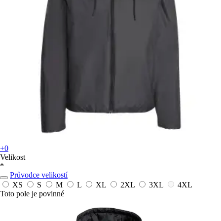
+0
Velikost
*
Průvodce velikostí
XS
S
M
L
XL
2XL
3XL
4XL
Toto pole je povinné