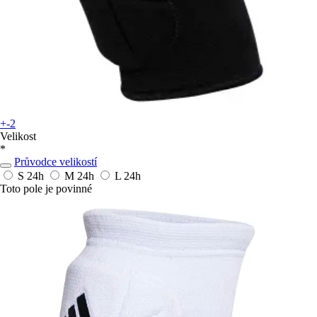
+-2
Velikost
*
Průvodce velikostí
S
24h
M
24h
L
24h
Toto pole je povinné