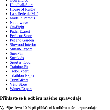
Golf and co
Handball-Store
House of Rugby
La sellerie de Maé
Made in Paradis
Nauti-wave
On-Fight
Padel-Expert
Pecheur-Store
Pet and Garden
Slowood Interior
Smash-Expert
Sneak'In
Sneakids
Sport is good
Training-Fit
Trek-Expert
Triathlon-Expert
TripnBikers
Vélo-Store
Winter-Expert
Přihlaste se k odběru našeho zpravodaje
Využijte slevu 10 % při přihlášení k odběru našeho zpravodaje.