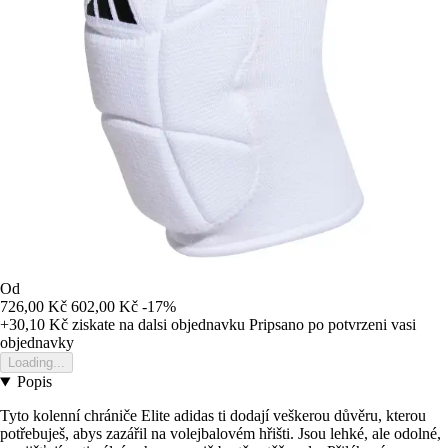
Od
726,00 Kč
602,00 Kč
-17%
+30,10 Kč
ziskate na dalsi objednavku
Pripsano po potvrzeni vasi
objednavky
Loading...
Popis
Tyto kolenní chrániče Elite adidas ti dodají veškerou důvěru, kterou
potřebuješ, abys zazářil na volejbalovém hřišti. Jsou lehké, ale odolné,