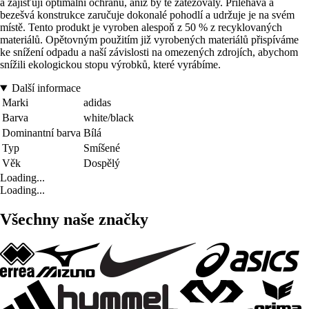
a zajišťují optimální ochranu, aniž by tě zatěžovaly. Přiléhavá a
bezešvá konstrukce zaručuje dokonalé pohodlí a udržuje je na svém
místě. Tento produkt je vyroben alespoň z 50 % z recyklovaných
materiálů. Opětovným použitím již vyrobených materiálů přispíváme
ke snížení odpadu a naší závislosti na omezených zdrojích, abychom
snížili ekologickou stopu výrobků, které vyrábíme.
Další informace
Marki
adidas
Barva
white/black
Dominantní barva
Bílá
Typ
Smíšené
Věk
Dospělý
Loading...
Loading...
Všechny naše značky