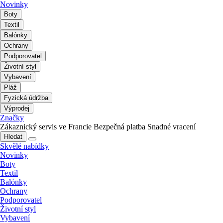
Novinky
Boty
Textil
Balónky
Ochrany
Podporovatel
Životní styl
Vybavení
Pláž
Fyzická údržba
Výprodej
Značky
Zákaznický servis ve Francie
Bezpečná platba
Snadné vracení
Hledat
Skvělé nabídky
Novinky
Boty
Textil
Balónky
Ochrany
Podporovatel
Životní styl
Vybavení