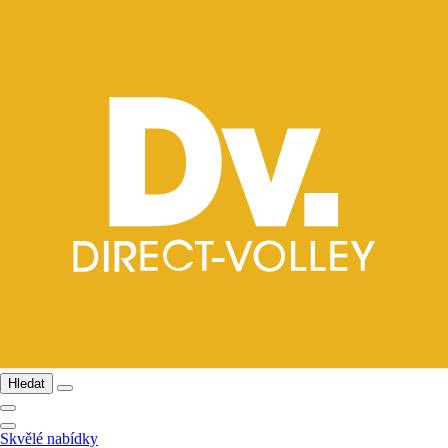
Hledat
Skvělé nabídky