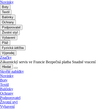
Novinky
Boty
Textil
Balónky
Ochrany
Podporovatel
Životní styl
Vybavení
Pláž
Fyzická údržba
Výprodej
Značky
Zákaznický servis ve Francie
Bezpečná platba
Snadné vracení
Hledat
Skvělé nabídky
Novinky
Boty
Textil
Balónky
Ochrany
Podporovatel
Životní styl
Vybavení