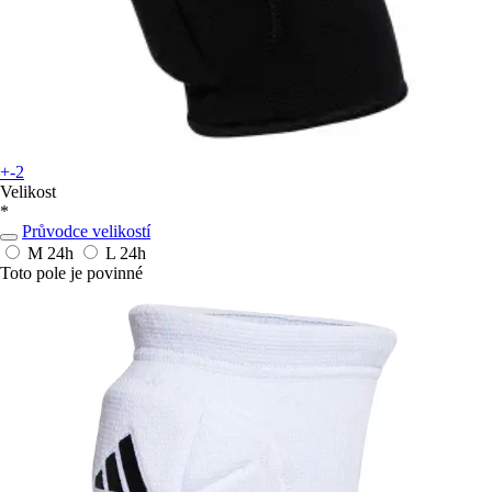
+-2
Velikost
*
Průvodce velikostí
M
24h
L
24h
Toto pole je povinné