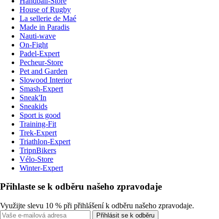
Handball-Store
House of Rugby
La sellerie de Maé
Made in Paradis
Nauti-wave
On-Fight
Padel-Expert
Pecheur-Store
Pet and Garden
Slowood Interior
Smash-Expert
Sneak'In
Sneakids
Sport is good
Training-Fit
Trek-Expert
Triathlon-Expert
TripnBikers
Vélo-Store
Winter-Expert
Přihlaste se k odběru našeho zpravodaje
Využijte slevu 10 % při přihlášení k odběru našeho zpravodaje.
Přihlásit se k odběru