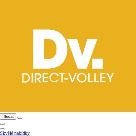
Hledat
Skvělé nabídky