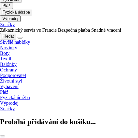
Pláž
Fyzická údržba
Výprodej
Značky
Zákaznický servis ve Francie
Bezpečná platba
Snadné vracení
Hledat
Skvělé nabídky
Novinky
Boty
Textil
Balónky
Ochrany
Podporovatel
Životní styl
Vybavení
Pláž
Fyzická údržba
Výprodej
Značky
Probíhá přidávání do košíku...