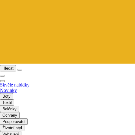
Hledat
Skvělé nabídky
Novinky
Boty
Textil
Balónky
Ochrany
Podporovatel
Životní styl
Vybavení