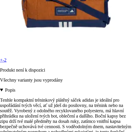
+-2
Produkt není k dispozici
Všechny varianty jsou vyprodány
Popis
Tenhle kompaktní tréninkový plátěný sáček adidas je ideální pro
uspořádání tvých věcí, ať už jdeš do posilovny, na trénink nebo na
soutěž. Vyrobený z odolného recyklovaného polyesteru, má hlavní
přihrádku na uložení tvých bot, oblečení a dalšího. Boční kapsy bez
zipu drží tvé malé předměty na dosah ruky, zatímco vnitřní kapsa
bezpečně uchovává tvé cennosti. S voděodolným dnem, nastavitelným
odnímatelným popruhem a pohodlnými rukojeťmi, je tento funkční