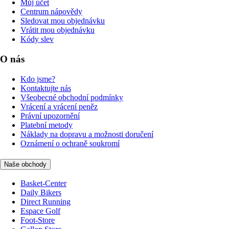
Můj účet
Centrum nápovědy
Sledovat mou objednávku
Vrátit mou objednávku
Kódy slev
O nás
Kdo jsme?
Kontaktujte nás
Všeobecné obchodní podmínky
Vrácení a vrácení peněz
Právní upozornění
Platební metody
Náklady na dopravu a možnosti doručení
Oznámení o ochraně soukromí
Naše obchody
Basket-Center
Daily Bikers
Direct Running
Espace Golf
Foot-Store