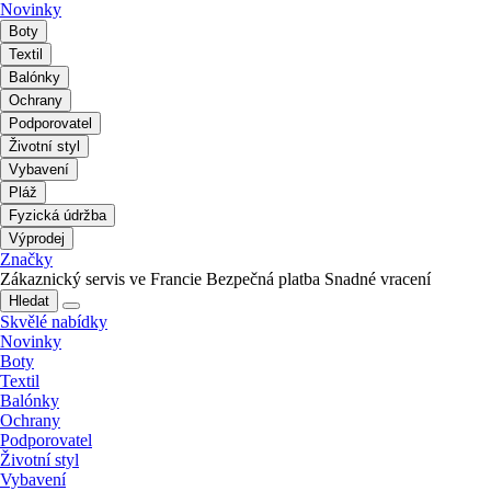
Novinky
Boty
Textil
Balónky
Ochrany
Podporovatel
Životní styl
Vybavení
Pláž
Fyzická údržba
Výprodej
Značky
Zákaznický servis ve Francie
Bezpečná platba
Snadné vracení
Hledat
Skvělé nabídky
Novinky
Boty
Textil
Balónky
Ochrany
Podporovatel
Životní styl
Vybavení