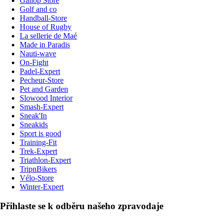
Gallop Store
Golf and co
Handball-Store
House of Rugby
La sellerie de Maé
Made in Paradis
Nauti-wave
On-Fight
Padel-Expert
Pecheur-Store
Pet and Garden
Slowood Interior
Smash-Expert
Sneak'In
Sneakids
Sport is good
Training-Fit
Trek-Expert
Triathlon-Expert
TripnBikers
Vélo-Store
Winter-Expert
Přihlaste se k odběru našeho zpravodaje