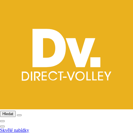
Hledat
Skvělé nabídky