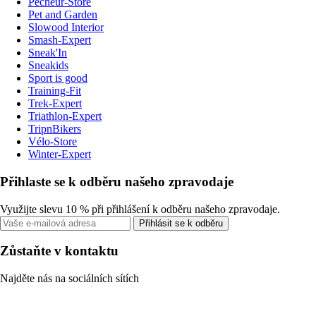
Pecheur-Store
Pet and Garden
Slowood Interior
Smash-Expert
Sneak'In
Sneakids
Sport is good
Training-Fit
Trek-Expert
Triathlon-Expert
TripnBikers
Vélo-Store
Winter-Expert
Přihlaste se k odběru našeho zpravodaje
Využijte slevu 10 % při přihlášení k odběru našeho zpravodaje.
Přihlásit se k odběru
Zůstaňte v kontaktu
Najděte nás na sociálních sítích