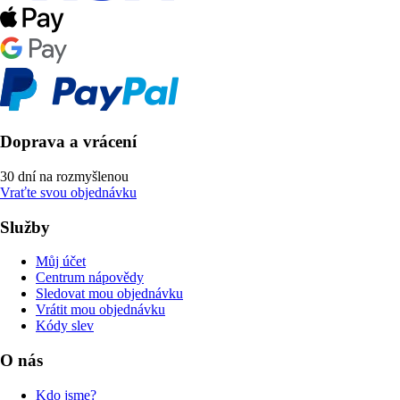
Doprava a vrácení
30 dní na rozmyšlenou
Vraťte svou objednávku
Služby
Můj účet
Centrum nápovědy
Sledovat mou objednávku
Vrátit mou objednávku
Kódy slev
O nás
Kdo jsme?