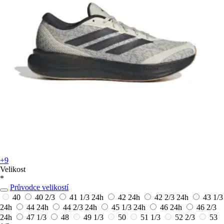
+9
Velikost
*
Průvodce velikostí
40
40 2/3
41 1/3
24h
42
24h
42 2/3
24h
43 1/3
24h
44
24h
44 2/3
24h
45 1/3
24h
46
24h
46 2/3
24h
47 1/3
48
49 1/3
50
51 1/3
52 2/3
53