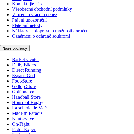
Kontaktujte nás
Všeobecné obchodní podmínky
Vrácení a vrácení peněz
Právní upozornění
Platební metody
Náklady na dopravu a možnosti doručení
Oznámení o ochraně soukromí
Naše obchody
Basket-Center
Daily Bikers
Direct Running
Espace Golf
Foot-Store
Gallop Store
Golf and co
Handball-Store
House of Rugby
La sellerie de Maé
Made in Paradis
Nauti-wave
On-Fight
Padel-Expert