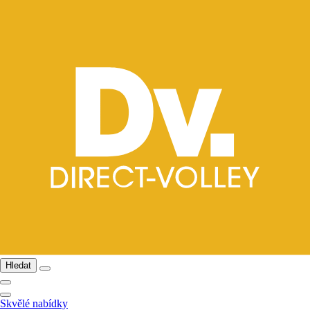
Hledat
Skvělé nabídky