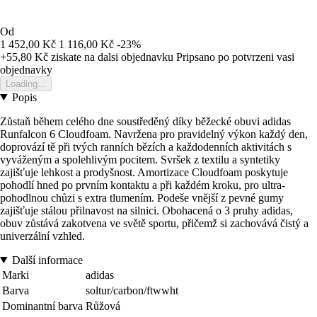
Od
1 452,00 Kč
1 116,00 Kč
-23%
+55,80 Kč
ziskate na dalsi objednavku
Pripsano po potvrzeni vasi
objednavky
Loading...
Popis
Zůstaň během celého dne soustředěný díky běžecké obuvi adidas
Runfalcon 6 Cloudfoam. Navržena pro pravidelný výkon každý den,
doprovází tě při tvých ranních bězích a každodenních aktivitách s
vyváženým a spolehlivým pocitem. Svršek z textilu a syntetiky
zajišťuje lehkost a prodyšnost. Amortizace Cloudfoam poskytuje
pohodlí hned po prvním kontaktu a při každém kroku, pro ultra-
pohodlnou chůzi s extra tlumením. Podeše vnější z pevné gumy
zajišťuje stálou přilnavost na silnici. Obohacená o 3 pruhy adidas,
obuv zůstává zakotvena ve světě sportu, přičemž si zachovává čistý a
univerzální vzhled.
Další informace
Marki
adidas
Barva
soltur/carbon/ftwwht
Dominantní barva
Růžová