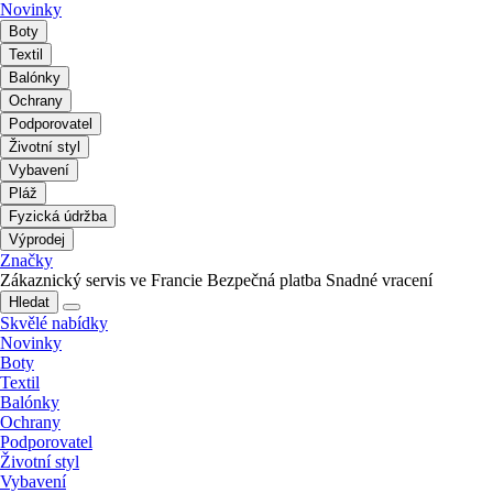
Novinky
Boty
Textil
Balónky
Ochrany
Podporovatel
Životní styl
Vybavení
Pláž
Fyzická údržba
Výprodej
Značky
Zákaznický servis ve Francie
Bezpečná platba
Snadné vracení
Hledat
Skvělé nabídky
Novinky
Boty
Textil
Balónky
Ochrany
Podporovatel
Životní styl
Vybavení