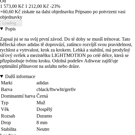
Od
1 573,00 Kč
1 212,00 Kč
-23%
+60,60 Kč
ziskate na dalsi objednavku
Pripsano po potvrzeni vasi
objednavky
Loading...
Popis
Zapsal jsi se na svůj první závod. Do té doby se musíš trénovat. Tato
běžecká obuv adidas tě doprovází, zatímco rozvíjíš svou pravidelnost,
rychlost a vytrvalost, krok za krokem. Lehká a stabilní, má prodyšný
síťový svršek a mezistélku LIGHTMOTION po celé délce, která se
přizpůsobuje tvému kroku. Odolná podešev Adiwear zajišťuje
optimální přilnavost na asfaltu nebo dráze.
Další informace
Marki
adidas
Barva
cblack/ftwwht/grefiv
Dominantní barva
Černá
Typ
Muž
Věk
Dospělý
Rozsah
Duramo
Drop
8 mm
Stabilita
Neutre