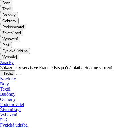
Boty
Textil
Balónky
Ochrany
Podporovatel
Životní styl
Vybavení
Pláž
Fyzická údržba
Výprodej
Značky
Zákaznický servis ve Francie
Bezpečná platba
Snadné vracení
Hledat
Novinky
Boty
Textil
Balónky
Ochrany
Podporovatel
Životní styl
Vybavení
Pláž
Fyzická údržba