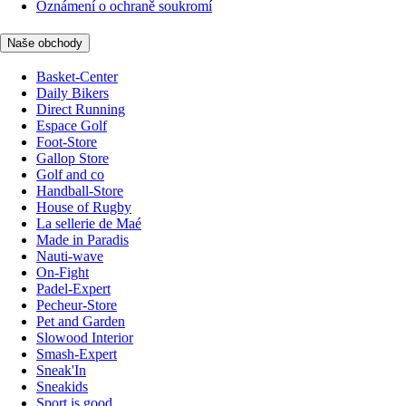
Oznámení o ochraně soukromí
Naše obchody
Basket-Center
Daily Bikers
Direct Running
Espace Golf
Foot-Store
Gallop Store
Golf and co
Handball-Store
House of Rugby
La sellerie de Maé
Made in Paradis
Nauti-wave
On-Fight
Padel-Expert
Pecheur-Store
Pet and Garden
Slowood Interior
Smash-Expert
Sneak'In
Sneakids
Sport is good