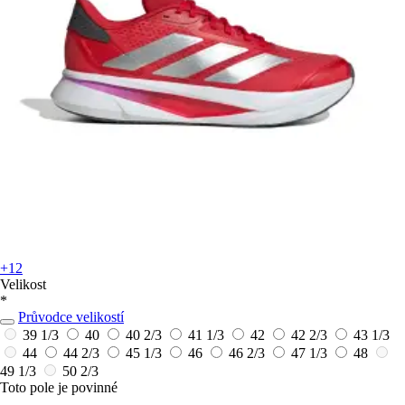
+12
Velikost
*
Průvodce velikostí
39 1/3
40
40 2/3
41 1/3
42
42 2/3
43 1/3
44
44 2/3
45 1/3
46
46 2/3
47 1/3
48
49 1/3
50 2/3
Toto pole je povinné