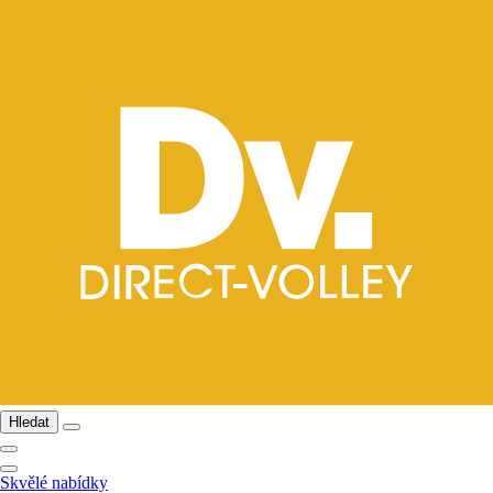
Hledat
Skvělé nabídky