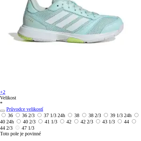
+2
Velikost
*
Průvodce velikostí
36
36 2/3
37 1/3
24h
38
38 2/3
39 1/3
24h
40
24h
40 2/3
41 1/3
42
42 2/3
43 1/3
44
44 2/3
47 1/3
Toto pole je povinné