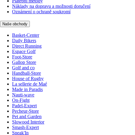
Platební metody
Náklady na dopravu a možnosti doručení
Oznámení o ochraně soukromí
Naše obchody
Basket-Center
Daily Bikers
Direct Running
Espace Golf
Foot-Store
Gallop Store
Golf and co
Handball-Store
House of Rugby
La sellerie de Maé
Made in Paradis
Nauti-wave
On-Fight
Padel-Expert
Pecheur-Store
Pet and Garden
Slowood Interior
Smash-Expert
Sneak'In