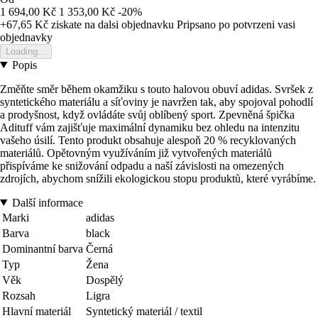
1 694,00 Kč
1 353,00 Kč
-20%
+67,65 Kč
ziskate na dalsi objednavku
Pripsano po potvrzeni vasi
objednavky
Loading...
Popis
Změňte směr během okamžiku s touto halovou obuví adidas. Svršek z
syntetického materiálu a síťoviny je navržen tak, aby spojoval pohodlí
a prodyšnost, když ovládáte svůj oblíbený sport. Zpevněná špička
Adituff vám zajišťuje maximální dynamiku bez ohledu na intenzitu
vašeho úsilí. Tento produkt obsahuje alespoň 20 % recyklovaných
materiálů. Opětovným využíváním již vytvořených materiálů
přispíváme ke snižování odpadu a naší závislosti na omezených
zdrojích, abychom snížili ekologickou stopu produktů, které vyrábíme.
Další informace
Marki
adidas
Barva
black
Dominantní barva
Černá
Typ
Žena
Věk
Dospělý
Rozsah
Ligra
Hlavní materiál
Syntetický materiál / textil