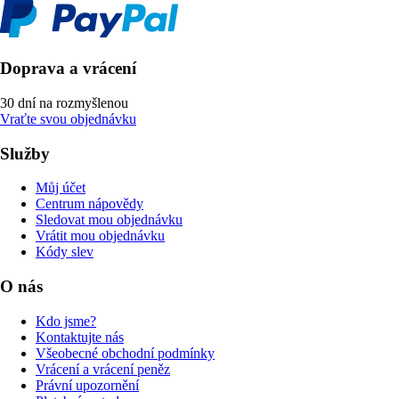
Doprava a vrácení
30 dní na rozmyšlenou
Vraťte svou objednávku
Služby
Můj účet
Centrum nápovědy
Sledovat mou objednávku
Vrátit mou objednávku
Kódy slev
O nás
Kdo jsme?
Kontaktujte nás
Všeobecné obchodní podmínky
Vrácení a vrácení peněz
Právní upozornění