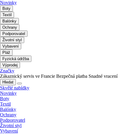
Novinky
Boty
Textil
Balónky
Ochrany
Podporovatel
Životní styl
Vybavení
Pláž
Fyzická údržba
Výprodej
Značky
Zákaznický servis ve Francie
Bezpečná platba
Snadné vracení
Hledat
Skvělé nabídky
Novinky
Boty
Textil
Balónky
Ochrany
Podporovatel
Životní styl
Vybavení