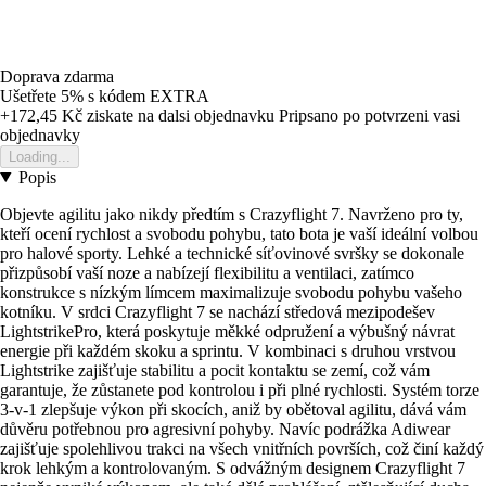
Doprava zdarma
Ušetřete 5%
s kódem
EXTRA
+172,45 Kč
ziskate na dalsi objednavku
Pripsano po potvrzeni vasi
objednavky
Loading...
Popis
Objevte agilitu jako nikdy předtím s Crazyflight 7. Navrženo pro ty,
kteří ocení rychlost a svobodu pohybu, tato bota je vaší ideální volbou
pro halové sporty. Lehké a technické síťovinové svršky se dokonale
přizpůsobí vaší noze a nabízejí flexibilitu a ventilaci, zatímco
konstrukce s nízkým límcem maximalizuje svobodu pohybu vašeho
kotníku. V srdci Crazyflight 7 se nachází středová mezipodešev
LightstrikePro, která poskytuje měkké odpružení a výbušný návrat
energie při každém skoku a sprintu. V kombinaci s druhou vrstvou
Lightstrike zajišťuje stabilitu a pocit kontaktu se zemí, což vám
garantuje, že zůstanete pod kontrolou i při plné rychlosti. Systém torze
3-v-1 zlepšuje výkon při skocích, aniž by obětoval agilitu, dává vám
důvěru potřebnou pro agresivní pohyby. Navíc podrážka Adiwear
zajišťuje spolehlivou trakci na všech vnitřních površích, což činí každý
krok lehkým a kontrolovaným. S odvážným designem Crazyflight 7