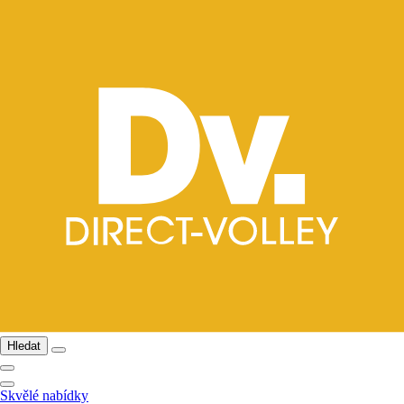
Hledat
Skvělé nabídky