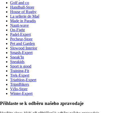
Golf and co
Handball-Store
House of Rugby
La sellerie de Maé
Made in Paradis
Nauti-wave
On-Fight
Padel-Expert
Pecheur-Store
Pet and Garden
Slowood Interior
Smash-Expert
Sneak'In
Sneakids
Sport is good
Training-Fit
Trek-Expert
Triathlon-Expert
TripnBikers
Vélo-Store
Winter-Expert
Přihlaste se k odběru našeho zpravodaje