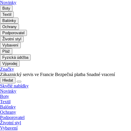
Novinky
Boty
Textil
Balónky
Ochrany
Podporovatel
Životní styl
Vybavení
Pláž
Fyzická údržba
Výprodej
Značky
Zákaznický servis ve Francie
Bezpečná platba
Snadné vracení
Hledat
Skvělé nabídky
Novinky
Boty
Textil
Balónky
Ochrany
Podporovatel
Životní styl
Vybavení