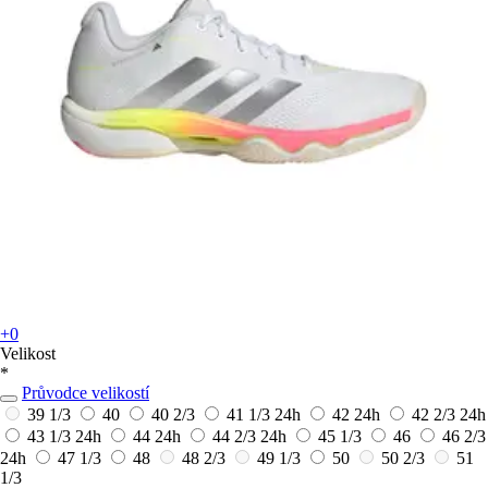
+0
Velikost
*
Průvodce velikostí
39 1/3
40
40 2/3
41 1/3
24h
42
24h
42 2/3
24h
43 1/3
24h
44
24h
44 2/3
24h
45 1/3
46
46 2/3
24h
47 1/3
48
48 2/3
49 1/3
50
50 2/3
51
1/3