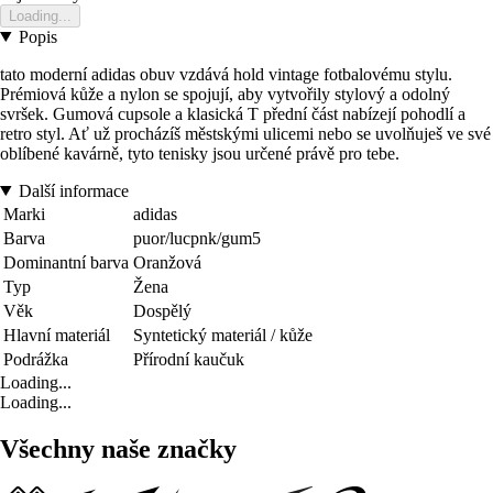
Loading...
Popis
tato moderní adidas obuv vzdává hold vintage fotbalovému stylu.
Prémiová kůže a nylon se spojují, aby vytvořily stylový a odolný
svršek. Gumová cupsole a klasická T přední část nabízejí pohodlí a
retro styl. Ať už procházíš městskými ulicemi nebo se uvolňuješ ve své
oblíbené kavárně, tyto tenisky jsou určené právě pro tebe.
Další informace
Marki
adidas
Barva
puor/lucpnk/gum5
Dominantní barva
Oranžová
Typ
Žena
Věk
Dospělý
Hlavní materiál
Syntetický materiál / kůže
Podrážka
Přírodní kaučuk
Loading...
Loading...
Všechny naše značky