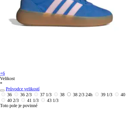
+6
Velikost
*
Průvodce velikostí
36
36 2/3
37 1/3
38
38 2/3
24h
39 1/3
40
40 2/3
41 1/3
43 1/3
Toto pole je povinné