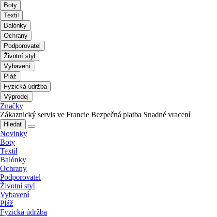
Boty
Textil
Balónky
Ochrany
Podporovatel
Životní styl
Vybavení
Pláž
Fyzická údržba
Výprodej
Značky
Zákaznický servis ve Francie
Bezpečná platba
Snadné vracení
Hledat
Novinky
Boty
Textil
Balónky
Ochrany
Podporovatel
Životní styl
Vybavení
Pláž
Fyzická údržba