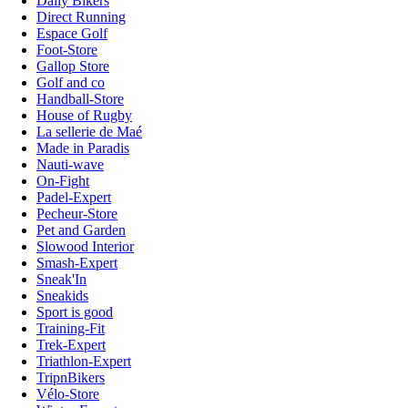
Daily Bikers
Direct Running
Espace Golf
Foot-Store
Gallop Store
Golf and co
Handball-Store
House of Rugby
La sellerie de Maé
Made in Paradis
Nauti-wave
On-Fight
Padel-Expert
Pecheur-Store
Pet and Garden
Slowood Interior
Smash-Expert
Sneak'In
Sneakids
Sport is good
Training-Fit
Trek-Expert
Triathlon-Expert
TripnBikers
Vélo-Store