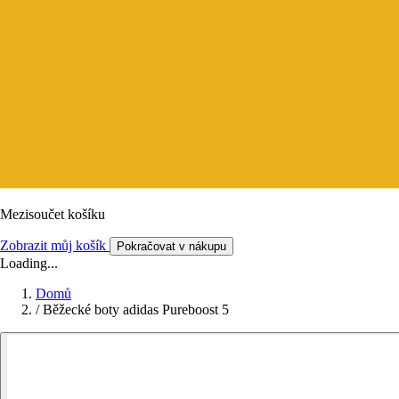
Mezisoučet košíku
Zobrazit můj košík
Pokračovat v nákupu
Loading...
Domů
/
Běžecké boty adidas Pureboost 5