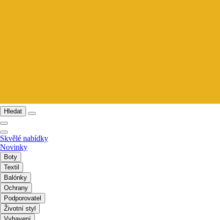
Hledat
Skvělé nabídky
Novinky
Boty
Textil
Balónky
Ochrany
Podporovatel
Životní styl
Vybavení