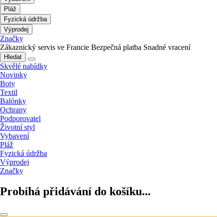
Pláž
Fyzická údržba
Výprodej
Značky
Zákaznický servis ve Francie
Bezpečná platba
Snadné vracení
Hledat
Skvělé nabídky
Novinky
Boty
Textil
Balónky
Ochrany
Podporovatel
Životní styl
Vybavení
Pláž
Fyzická údržba
Výprodej
Značky
Probíhá přidávání do košíku...