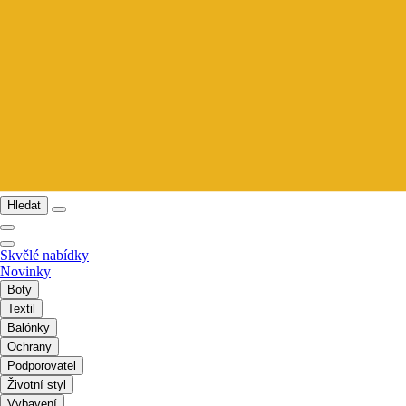
Hledat
Skvělé nabídky
Novinky
Boty
Textil
Balónky
Ochrany
Podporovatel
Životní styl
Vybavení