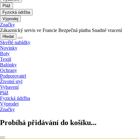
Pláž
Fyzická údržba
Výprodej
Značky
Zákaznický servis ve Francie
Bezpečná platba
Snadné vracení
Hledat
Skvělé nabídky
Novinky
Boty
Textil
Balónky
Ochrany
Podporovatel
Životní styl
Vybavení
Pláž
Fyzická údržba
Výprodej
Značky
Probíhá přidávání do košíku...