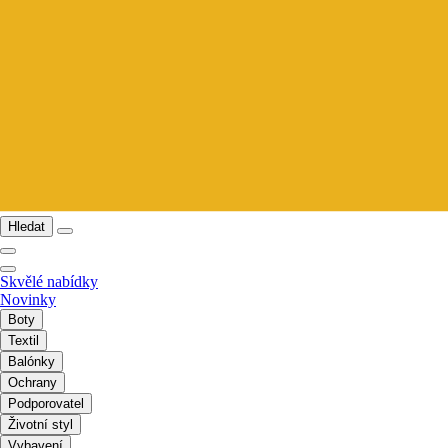
Hledat
Skvělé nabídky
Novinky
Boty
Textil
Balónky
Ochrany
Podporovatel
Životní styl
Vybavení