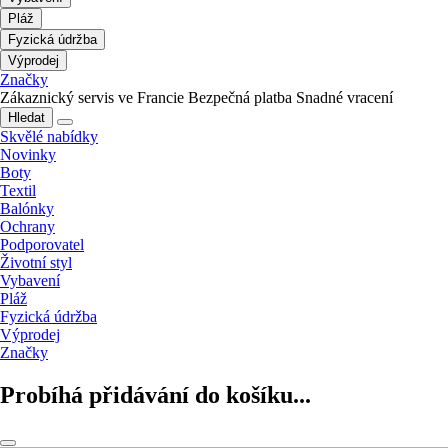
Pláž
Fyzická údržba
Výprodej
Značky
Zákaznický servis ve Francie
Bezpečná platba
Snadné vracení
Hledat
Skvělé nabídky
Novinky
Boty
Textil
Balónky
Ochrany
Podporovatel
Životní styl
Vybavení
Pláž
Fyzická údržba
Výprodej
Značky
Probíhá přidávání do košíku...