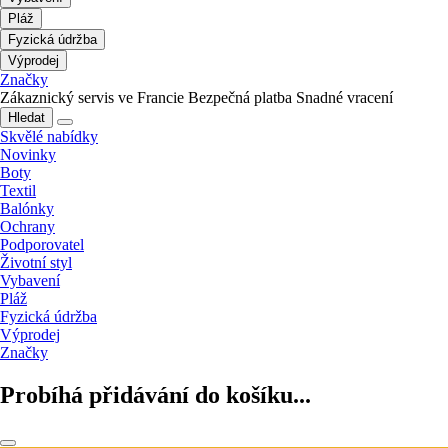
Pláž
Fyzická údržba
Výprodej
Značky
Zákaznický servis ve Francie
Bezpečná platba
Snadné vracení
Hledat
Skvělé nabídky
Novinky
Boty
Textil
Balónky
Ochrany
Podporovatel
Životní styl
Vybavení
Pláž
Fyzická údržba
Výprodej
Značky
Probíhá přidávání do košíku...