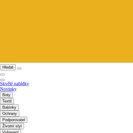
Hledat
Skvělé nabídky
Novinky
Boty
Textil
Balónky
Ochrany
Podporovatel
Životní styl
Vybavení