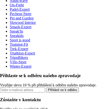
Nauti-wave
On-Fight
Padel-Expert
Pecheur-Store
Pet and Garden
Slowood Interior
Smash-Expert
Sneak'In
Sneakids
Sport is good
Training-Fit
Trek-Expert
Triathlon-Expert
TripnBikers
Vélo-Store
Winter-Expert
Přihlaste se k odběru našeho zpravodaje
Využijte slevu 10 % při přihlášení k odběru našeho zpravodaje.
Přihlásit se k odběru
Zůstaňte v kontaktu