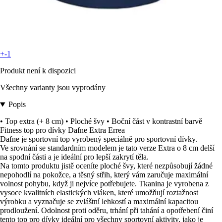
+-1
Produkt není k dispozici
Všechny varianty jsou vyprodány
Popis
• Top extra (+ 8 cm) • Ploché švy • Boční část v kontrastní barvě
Fitness top pro dívky Dafne Extra Errea
Dafne je sportovní top vyrobený speciálně pro sportovní dívky.
Ve srovnání se standardním modelem je tato verze Extra o 8 cm delší
na spodní části a je ideální pro lepší zakrytí těla.
Na tomto produktu jistě oceníte ploché švy, které nezpůsobují žádné
nepohodlí na pokožce, a těsný střih, který vám zaručuje maximální
volnost pohybu, když ji nejvíce potřebujete. Tkanina je vyrobena z
vysoce kvalitních elastických vláken, které umožňují roztažnost
výrobku a vyznačuje se zvláštní lehkostí a maximální kapacitou
prodloužení. Odolnost proti oděru, trhání při tahání a opotřebení činí
tento top pro dívky ideální pro všechny sportovní aktivity, jako je