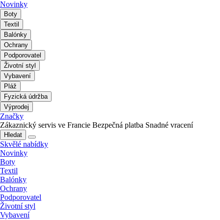
Novinky
Boty
Textil
Balónky
Ochrany
Podporovatel
Životní styl
Vybavení
Pláž
Fyzická údržba
Výprodej
Značky
Zákaznický servis ve Francie
Bezpečná platba
Snadné vracení
Hledat
Skvělé nabídky
Novinky
Boty
Textil
Balónky
Ochrany
Podporovatel
Životní styl
Vybavení