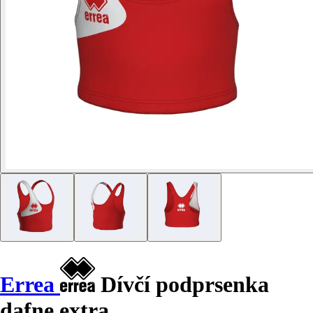
Errea
Dívčí podprsenka
dafne extra