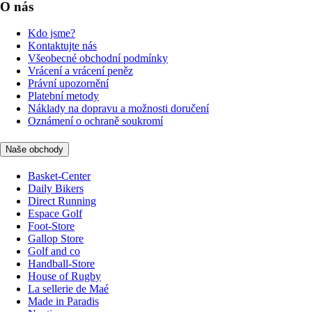
O nás
Kdo jsme?
Kontaktujte nás
Všeobecné obchodní podmínky
Vrácení a vrácení peněz
Právní upozornění
Platební metody
Náklady na dopravu a možnosti doručení
Oznámení o ochraně soukromí
Naše obchody
Basket-Center
Daily Bikers
Direct Running
Espace Golf
Foot-Store
Gallop Store
Golf and co
Handball-Store
House of Rugby
La sellerie de Maé
Made in Paradis