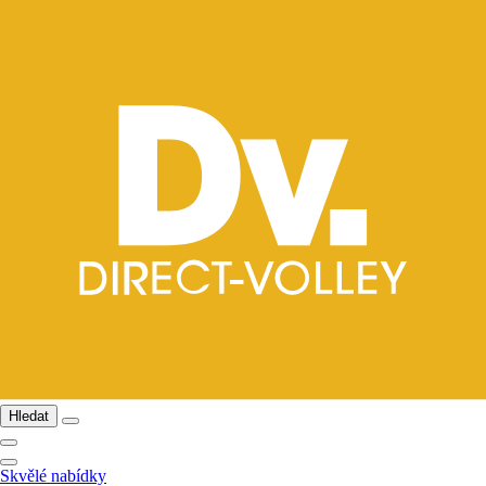
Hledat
Skvělé nabídky