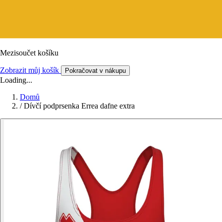
Mezisoučet košíku
Zobrazit můj košík
Pokračovat v nákupu
Loading...
Domů
/
Dívčí podprsenka Errea dafne extra