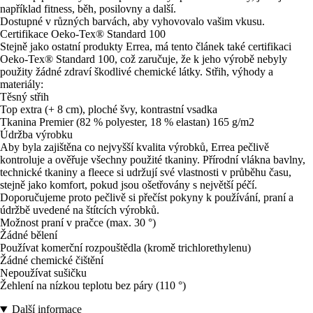
například fitness, běh, posilovny a další.
Dostupné v různých barvách, aby vyhovovalo vašim vkusu.
Certifikace Oeko-Tex® Standard 100
Stejně jako ostatní produkty Errea, má tento článek také certifikaci
Oeko-Tex® Standard 100, což zaručuje, že k jeho výrobě nebyly
použity žádné zdraví škodlivé chemické látky. Střih, výhody a
materiály:
Těsný střih
Top extra (+ 8 cm), ploché švy, kontrastní vsadka
Tkanina Premier (82 % polyester, 18 % elastan) 165 g/m2
Údržba výrobku
Aby byla zajištěna co nejvyšší kvalita výrobků, Errea pečlivě
kontroluje a ověřuje všechny použité tkaniny. Přírodní vlákna bavlny,
technické tkaniny a fleece si udržují své vlastnosti v průběhu času,
stejně jako komfort, pokud jsou ošetřovány s největší péčí.
Doporučujeme proto pečlivě si přečíst pokyny k používání, praní a
údržbě uvedené na štítcích výrobků.
Možnost praní v pračce (max. 30 °)
Žádné bělení
Používat komerční rozpouštědla (kromě trichlorethylenu)
Žádné chemické čištění
Nepoužívat sušičku
Žehlení na nízkou teplotu bez páry (110 °)
Další informace