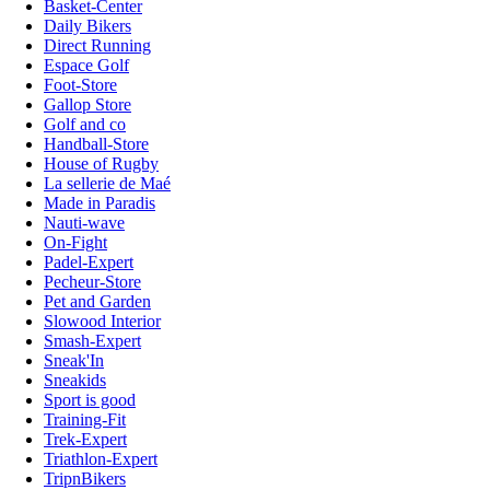
Basket-Center
Daily Bikers
Direct Running
Espace Golf
Foot-Store
Gallop Store
Golf and co
Handball-Store
House of Rugby
La sellerie de Maé
Made in Paradis
Nauti-wave
On-Fight
Padel-Expert
Pecheur-Store
Pet and Garden
Slowood Interior
Smash-Expert
Sneak'In
Sneakids
Sport is good
Training-Fit
Trek-Expert
Triathlon-Expert
TripnBikers