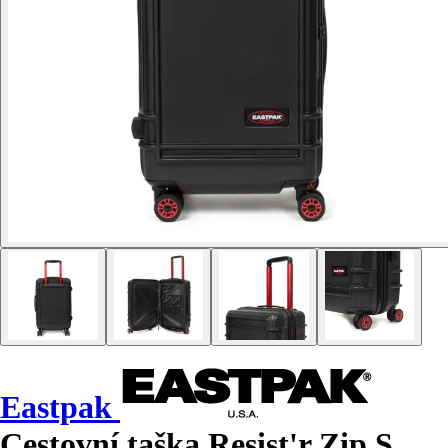
Eastpak
Cestovní taška Resist'r Zip S