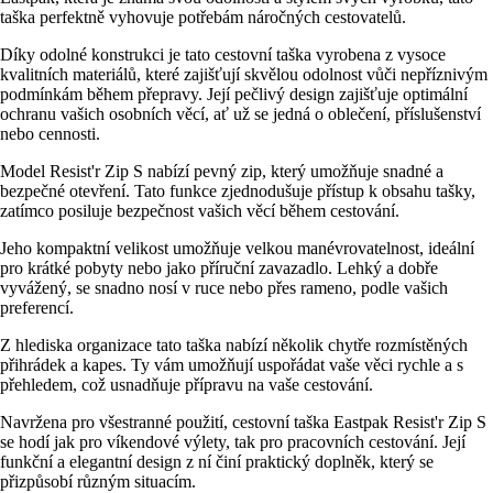
taška perfektně vyhovuje potřebám náročných cestovatelů.
Díky odolné konstrukci je tato cestovní taška vyrobena z vysoce
kvalitních materiálů, které zajišťují skvělou odolnost vůči nepříznivým
podmínkám během přepravy. Její pečlivý design zajišťuje optimální
ochranu vašich osobních věcí, ať už se jedná o oblečení, příslušenství
nebo cennosti.
Model Resist'r Zip S nabízí pevný zip, který umožňuje snadné a
bezpečné otevření. Tato funkce zjednodušuje přístup k obsahu tašky,
zatímco posiluje bezpečnost vašich věcí během cestování.
Jeho kompaktní velikost umožňuje velkou manévrovatelnost, ideální
pro krátké pobyty nebo jako příruční zavazadlo. Lehký a dobře
vyvážený, se snadno nosí v ruce nebo přes rameno, podle vašich
preferencí.
Z hlediska organizace tato taška nabízí několik chytře rozmístěných
přihrádek a kapes. Ty vám umožňují uspořádat vaše věci rychle a s
přehledem, což usnadňuje přípravu na vaše cestování.
Navržena pro všestranné použití, cestovní taška Eastpak Resist'r Zip S
se hodí jak pro víkendové výlety, tak pro pracovních cestování. Její
funkční a elegantní design z ní činí praktický doplněk, který se
přizpůsobí různým situacím.