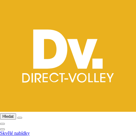
Hledat
Skvělé nabídky