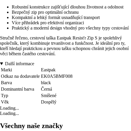
Robustní konstrukce zajišťující dlouhou životnost a odolnost
Bezpečný zip pro optimální ochranu
Kompaktní a lehký formát usnadňující transport
Více přihrádek pro efektivní organizaci
Praktický a moderní design vhodný pro všechny typy cestování
Stručně řečeno, cestovní taška Eastpak Resist'r Zip S je spolehlivý
společník, který kombinuje trvanlivost a funkčnost. Je ideální pro ty,
kteří hledají praktickou a pevnou tašku schopnou chránit jejich osobní
věci během častého cestování.
Další informace
Marki
Eastpak
Odkaz na dodavatele
EK0A5BMF008
Barva
black
Dominantní barva
Černá
Typ
Smíšené
Věk
Dospělý
Loading...
Loading...
Všechny naše značky