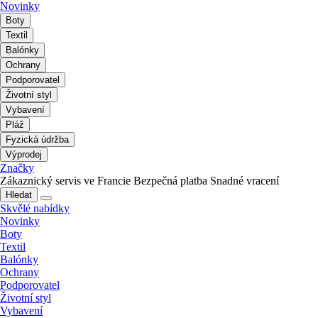
Novinky
Boty
Textil
Balónky
Ochrany
Podporovatel
Životní styl
Vybavení
Pláž
Fyzická údržba
Výprodej
Značky
Zákaznický servis ve Francie
Bezpečná platba
Snadné vracení
Hledat
Skvělé nabídky
Novinky
Boty
Textil
Balónky
Ochrany
Podporovatel
Životní styl
Vybavení