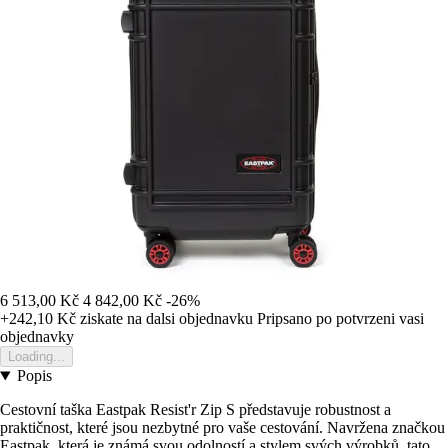
6 513,00 Kč
4 842,00 Kč
-26%
+242,10 Kč
ziskate na dalsi objednavku
Pripsano po potvrzeni vasi
objednavky
Loading...
Popis
Cestovní taška Eastpak Resist'r Zip S představuje robustnost a
praktičnost, které jsou nezbytné pro vaše cestování. Navržena značkou
Eastpak, která je známá svou odolností a stylem svých výrobků, tato