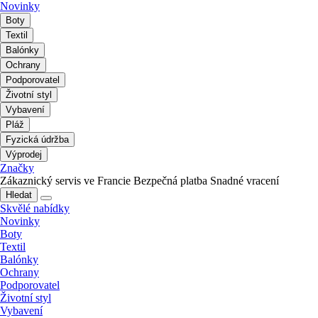
Novinky
Boty
Textil
Balónky
Ochrany
Podporovatel
Životní styl
Vybavení
Pláž
Fyzická údržba
Výprodej
Značky
Zákaznický servis ve Francie
Bezpečná platba
Snadné vracení
Hledat
Skvělé nabídky
Novinky
Boty
Textil
Balónky
Ochrany
Podporovatel
Životní styl
Vybavení