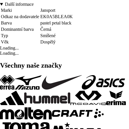
Další informace
Marki
Jansport
Odkaz na dodavatele
EK0A5BLEA0K
Barva
pastel petal black
Dominantní barva
Černá
Typ
Smíšené
Věk
Dospělý
Loading...
Loading...
Všechny naše značky