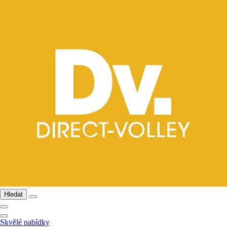
Hledat
Skvělé nabídky