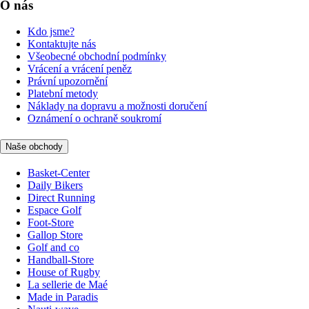
O nás
Kdo jsme?
Kontaktujte nás
Všeobecné obchodní podmínky
Vrácení a vrácení peněz
Právní upozornění
Platební metody
Náklady na dopravu a možnosti doručení
Oznámení o ochraně soukromí
Naše obchody
Basket-Center
Daily Bikers
Direct Running
Espace Golf
Foot-Store
Gallop Store
Golf and co
Handball-Store
House of Rugby
La sellerie de Maé
Made in Paradis