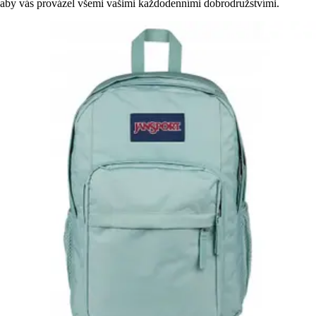
aby vás provázel všemi vašimi každodenními dobrodružstvími.