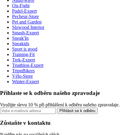
Nauti-wave
On-Fight
Padel-Expert
Pecheur-Store
Pet and Garden
Slowood Interior
Smash-Expert
Sneak'In
Sneakids
Sport is good
Training-Fit
Trek-Expert
Triathlon-Expert
TripnBikers
Vélo-Store
Winter-Expert
Přihlaste se k odběru našeho zpravodaje
Využijte slevu 10 % při přihlášení k odběru našeho zpravodaje.
Přihlásit se k odběru
Zůstaňte v kontaktu
Najděte nás na sociálních sítích