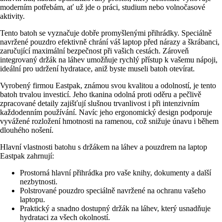
moderním potřebám, ať už jde o práci, studium nebo volnočasové
aktivity.
Tento batoh se vyznačuje dobře promyšlenými přihrádky. Speciálně
navržené pouzdro efektivně chrání váš laptop před nárazy a škrábanci,
zaručující maximální bezpečnost při vašich cestách. Zároveň
integrovaný držák na láhev umožňuje rychlý přístup k vašemu nápoji,
ideální pro udržení hydratace, aniž byste museli batoh otevírat.
Vyrobený firmou Eastpak, známou svou kvalitou a odolností, je tento
batoh trvalou investicí. Jeho tkanina odolná proti oděru a pečlivě
zpracované detaily zajišťují slušnou trvanlivost i při intenzivním
každodenním používání. Navíc jeho ergonomický design podporuje
vyvážené rozložení hmotnosti na ramenou, což snižuje únavu i během
dlouhého nošení.
Hlavní vlastnosti batohu s držákem na láhev a pouzdrem na laptop
Eastpak zahrnují:
Prostorná hlavní přihrádka pro vaše knihy, dokumenty a další
nezbytnosti.
Polstrované pouzdro speciálně navržené na ochranu vašeho
laptopu.
Praktický a snadno dostupný držák na láhev, který usnadňuje
hydrataci za všech okolností.