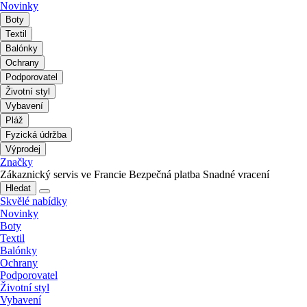
Novinky
Boty
Textil
Balónky
Ochrany
Podporovatel
Životní styl
Vybavení
Pláž
Fyzická údržba
Výprodej
Značky
Zákaznický servis ve Francie
Bezpečná platba
Snadné vracení
Hledat
Skvělé nabídky
Novinky
Boty
Textil
Balónky
Ochrany
Podporovatel
Životní styl
Vybavení