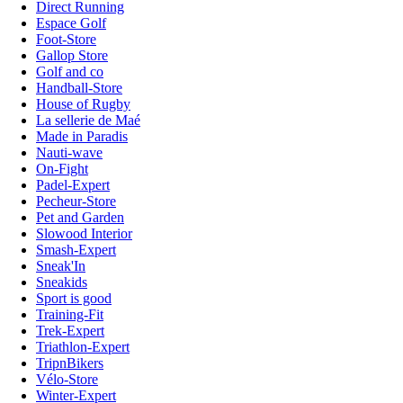
Direct Running
Espace Golf
Foot-Store
Gallop Store
Golf and co
Handball-Store
House of Rugby
La sellerie de Maé
Made in Paradis
Nauti-wave
On-Fight
Padel-Expert
Pecheur-Store
Pet and Garden
Slowood Interior
Smash-Expert
Sneak'In
Sneakids
Sport is good
Training-Fit
Trek-Expert
Triathlon-Expert
TripnBikers
Vélo-Store
Winter-Expert