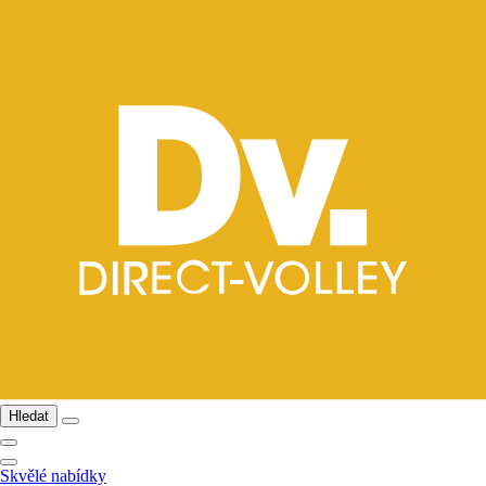
Hledat
Skvělé nabídky