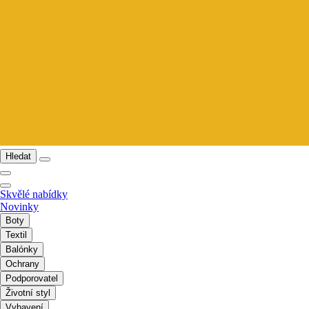
Hledat
Skvělé nabídky
Novinky
Boty
Textil
Balónky
Ochrany
Podporovatel
Životní styl
Vybavení