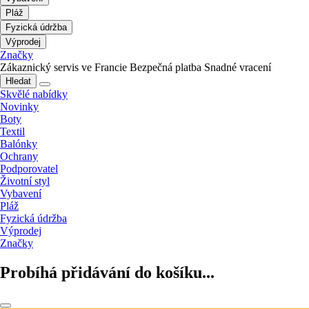
Pláž
Fyzická údržba
Výprodej
Značky
Zákaznický servis ve Francie
Bezpečná platba
Snadné vracení
Hledat
Skvělé nabídky
Novinky
Boty
Textil
Balónky
Ochrany
Podporovatel
Životní styl
Vybavení
Pláž
Fyzická údržba
Výprodej
Značky
Probíhá přidávání do košíku...